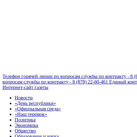
Телефон горячей линии по вопросам службы по контракту - 8 (
вопросам службы по контракту - 8 (878) 22-60-461
Единый конта
Интернет-сайт газеты
Новости
«День республики»
«Официальная среда»
«Наш теремок»
Политика
Экономика
Общество
Образование и наука