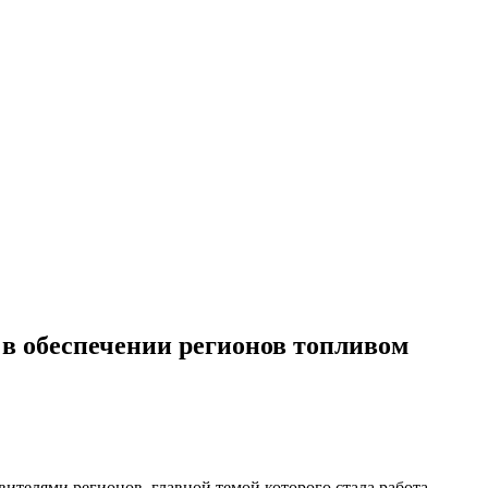
 в обеспечении регионов топливом
телями регионов, главной темой которого стала работа