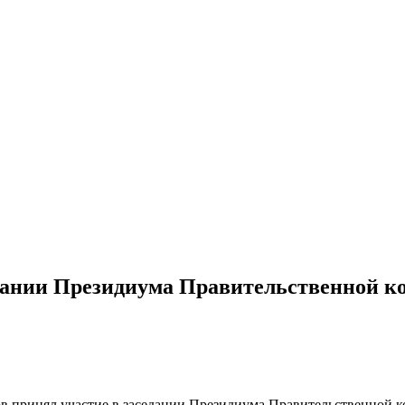
едании Президиума Правительственной к
принял участие в заседании Президиума Правительственной ко