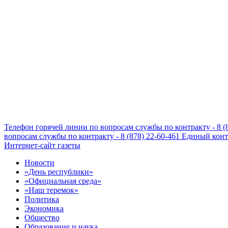
Телефон горячей линии по вопросам службы по контракту - 8 (
вопросам службы по контракту - 8 (878) 22-60-461
Единый конта
Интернет-сайт газеты
Новости
«День республики»
«Официальная среда»
«Наш теремок»
Политика
Экономика
Общество
Образование и наука