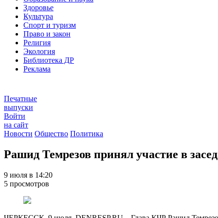
Здоровье
Культура
Спорт и туризм
Право и закон
Религия
Экология
Библиотека ДР
Реклама
Печатные
выпуски
Войти
на сайт
Новости
Общество
Политика
Рашид Темрезов принял участие в зас
9 июля в 14:20
5 просмотров
ЧЕРКЕССК, 9 июля. DENRESP.RU – Глава КЧР Рашид Темрезов 