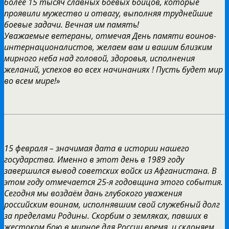
более 15 тысяч славных боевых бойцов, которые
проявили мужество и отвагу, выполняя труднейшие
боевые задачи. Вечная им память!
Уважаемые ветераны, отмечая День памяти воинов-
интернационалистов, желаем вам и вашим близким
мирного неба над головой, здоровья, исполнения
желаний, успехов во всех начинаниях ! Пусть будет мир
во всем мире!
»
15 февраля – значимая дата в истории нашего
государства. Именно в этот день в 1989 году
завершился вывод советских войск из Афганистана. В
этом году отмечается 25-я годовщина этого события.
Сегодня мы воздаём дань глубокого уважения
российским воинам, исполнявшим свой служебный долг
за пределами Родины. Скорбим о земляках, павших в
жестоком бою в мирное для России время, и склоняем