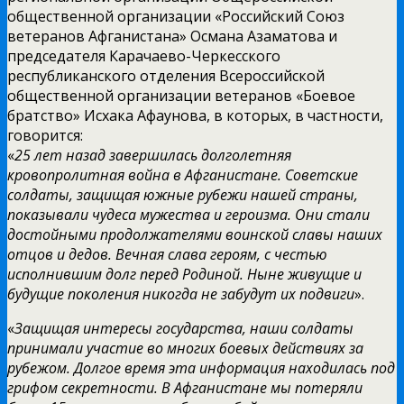
общественной организации «Российский Союз
ветеранов Афганистана» Османа Азаматова и
председателя Карачаево-Черкесского
республиканского отделения Всероссийской
общественной организации ветеранов «Боевое
братство» Исхака Афаунова, в которых, в частности,
говорится:
«
25 лет назад завершилась долголетняя
кровопролитная война в Афганистане. Советские
солдаты, защищая южные рубежи нашей страны,
показывали чудеса мужества и героизма. Они стали
достойными продолжателями воинской славы наших
отцов и дедов. Вечная слава героям, с честью
исполнившим долг перед Родиной. Ныне живущие и
будущие поколения никогда не забудут их подвиги
».
«
Защищая интересы государства, наши солдаты
принимали участие во многих боевых действиях за
рубежом. Долгое время эта информация находилась под
грифом секретности. В Афганистане мы потеряли