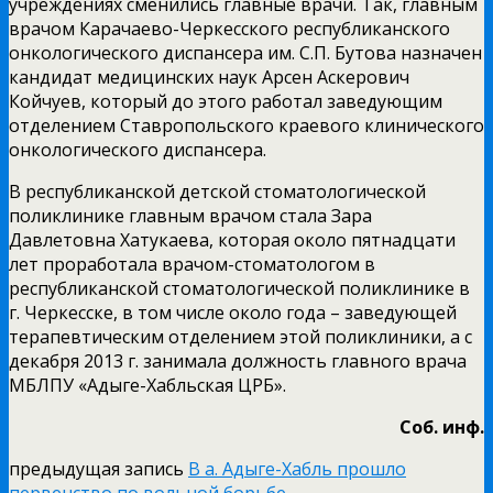
учреждениях сменились главные врачи. Так, главным
врачом Карачаево-Черкесского республиканского
онкологического диспансера им. С.П. Бутова назначен
кандидат медицинских наук Арсен Аскерович
Койчуев, который до этого работал заведующим
отделением Ставропольского краевого клинического
онкологического диспансера.
В республиканской детской стоматологической
поликлинике главным врачом стала Зара
Давлетовна Хатукаева, которая около пятнадцати
лет проработала врачом-стоматологом в
республиканской стоматологической поликлинике в
г. Черкесске, в том числе около года – заведующей
терапевтическим отделением этой поликлиники, а с
декабря 2013 г. занимала должность главного врача
МБЛПУ «Адыге-Хабльская ЦРБ».
Соб. инф.
предыдущая запись
В а. Адыге-Хабль прошло
первенство по вольной борьбе