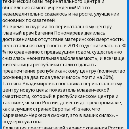
технической базы перинатального центра и
обновления самого учреждения! И это
незамедлительно сказалось и на росте, улучшении
основных показателей.
Во время экскурсии по перинатальному центру
главный врач Евгения Пономарева делилась
достижениями: отсутствие материнской смертности,
неонатальная смертность в 2013 году снизилась на 30
% по сравнению с предыдущим годом, существенно
снизилась неонатальная заболеваемость, и все чаще
жительницы республики стали отдавать
предпочтение республиканскому центру (количество
рожениц за два года увеличилось почти на 30%).
Татьяна Владимировна поставила перинатальному
центру новую цель: показатель младенческой
смертности, который в республиканском центре и
так ниже, чем по России, довести до трех промилле,
как в лучших странах Европы. «Я знаю, что
Карачаево-Черкесия сможет, это в ваших силах», –
подчеркнула она.
Делегация представителей здравоохранения России