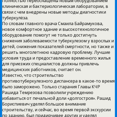
Полностью переоснащены новым оборудованием
клиническая и бактериологическая лаборатории, в
связи с чем внедрены новые методы диагностики
туберкулёза.
По словам главного врача Смаила Байрамукова,
новое комфортное здание и высокотехнологичное
оборудование помогут не только достигнуть
снижения заболеваемости туберкулезом у взрослых и
детей, снижения показателей смертности, но также и
решить многолетнюю кадровую проблему. Лучшие
условия труда и предоставление временного жилья
для приезжих специалистов должны привлечь
медицинских работников, считает он.
Известно, что строительство
противотуберкулезного диспансера в какое-то время
было заморожено. Только старания Главы КЧР
Рашида Темрезова позволили учреждению
избавиться от печальной доли «долгостроя». Рашид
Бориспиевич уделял большое внимание
строительству, и сейчас, во время первой экскурсии
по зданию, был придирчивее других и уделял