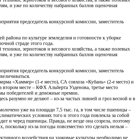
лям, и уже по количеству набранных баллов оценочная
оприятия председатель конкурсной комиссии, заместитель
й района по культуре земледелия и готовности к уборке
очной страде этого года.
техники, зернотоков и весового хозяйства, а также полевых
лям, и уже по количеству набранных баллов оценочная
оприятия председатель конкурсной комиссии, заместитель
увеличиваться.
а «Хаммер» (1-е место), СА совхоза «Кубань» (2-е место) и
 втором месте – КФХ Альберта Узденова, третье место
мы победителей и денежные премии.
сь разумно не делают – из-за частых ливней и гроз весной и в
молочено уже на площади 7,5 тыс. га, в том числе пшеницы –
 климатических условиях того и этого года повлекла за собой
дит и черед пшеницы. Правда, не везде она созрела, поэтому
, поскольку из-за погоды повсеместно это сделать нельзя –
ективного воздействия на злаковые культуры необходимо не