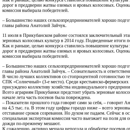
дорог в преддверии жатвы озимых и яровых колосовых. Оценка
комиссия выбирала победителей.
– Большинство наших сельхозпредпринимателей хорошо подгото
главы района Анатолий Зайчук.
11 июля в Прикубанском районе состоялся заключительный этап
зерновых колосовых культур в 2014 году. Подведенные итоги п
Как и раньше, целью конкурса ставились повышение культуры з
дорог в преддверии жатвы озимых и яровых колосовых. Оценка
комиссия выбирала победителей.
– Большинство наших сельхозпредпринимателей хорошо подгото
главы района Анатолий Зайчук. – Сознательность и ответственн
В число лучших коллективов со стопроцентной готовностью те
СПК «Солнечный» (3-е место). Среди крестьянско-фермерских 
присуждено коллективу хозяйства индивидуального предприн
Всего аграриям Прикубанки предстоит убрать зерновые колосовы
начале лета часть посевов была повреждена.
– Показатели прошлого года говорят сами за себя, – говорит А
на 4,5 тыс. га. В этом году цифры гораздо ниже – всего зернов
отставание сроков созревания. Но духом не падаем. Сейчас в о
специальная экспертная комиссия часто выезжает на поля для о
дожди по-прежнему мешают.
К сожалению, активно мешала непогода и обработке посевов от