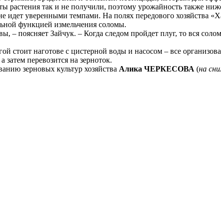
ты растения так и не получили, поэтому урожайность также ниж
не идет уверенными темпами. На полях передового хозяйства «Х
льной функцией измельчения соломы.
ы, – поясняет Зайчук. – Когда следом пройдет плуг, то вся соло
ой стоит наготове с цистерной воды и насосом – все организов
а затем перевозится на зерноток.
ванию зерновых культур хозяйства
Алика ЧЕРКЕСОВА
(
на сни