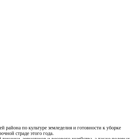
й района по культуре земледелия и готовности к уборке
очной страде этого года.
техники, зернотоков и весового хозяйства, а также полевых