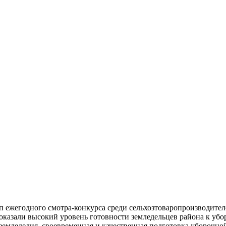
 ежегодного смотра-конкурса среди сельхозтоваропроизводителе
оказали высокий уровень готовности земледельцев района к убор
емледелия, своевременная и качественная подготовка уборочной 