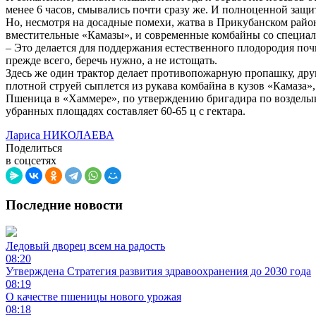
менее 6 часов, смывались почти сразу же. И полноценной защи
Но, несмотря на досадные помехи, жатва в Прикубанском райо
вместительные «Камазы», и современные комбайны со специа
– Это делается для поддержания естественного плодородия почв
прежде всего, беречь нужно, а не истощать.
Здесь же один трактор делает противопожарную пропашку, друг
плотной струей сыплется из рукава комбайна в кузов «Камаза», 
Пшеница в «Хаммере», по утверждению бригадира по возделы
убранных площадях составляет 60-65 ц с гектара.
Лариса НИКОЛАЕВА
Поделиться
в соцсетях
Последние новости
Ледовый дворец всем на радость
08:20
Утверждена Стратегия развития здравоохранения до 2030 года
08:19
О качестве пшеницы нового урожая
08:18