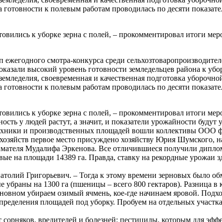
 готовности к полевым работам проводилась по десяти показате
вились к уборке зерна с полей, – прокомментировал итоги мер
 ежегодного смотра-конкурса среди сельхозтоваропроизводителе
оказали высокий уровень готовности земледельцев района к убор
емледелия, своевременная и качественная подготовка уборочной 
 готовности к полевым работам проводилась по десяти показате
вились к уборке зерна с полей, – прокомментировал итоги мер
ость у людей растут, а значит, и показатели урожайности будут 
хники и производственных площадей вошли коллективы ООО фирм
хозяйств первое место присуждено хозяйству Юрия Шумского, на
имателя Мудалифа Эркенова. Все отличившиеся получили дипло
е на площади 14389 га. Правда, ставку на рекордные урожаи зде
натолий Григорьевич. – Тогда к этому времени зерновых было об
ые убраны на 1300 га (пшеницы – всего 800 гектаров). Разница в
сновном убираем озимый ячмень, кое-где начинаем яровой. Подхо
пределения площадей под уборку. Пробуем на отдельных участках
 сорняков, вредителей и болезней: пестициды, которым для эфф