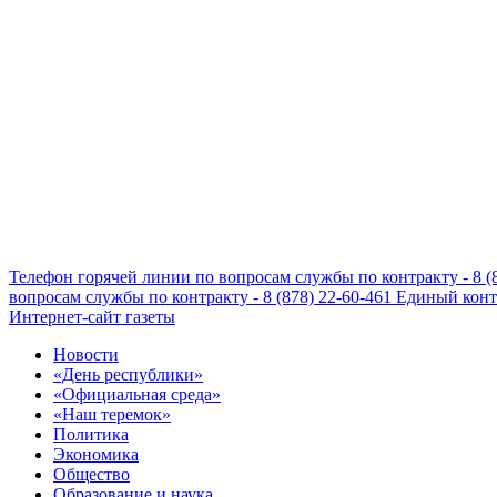
Телефон горячей линии по вопросам службы по контракту - 8 (
вопросам службы по контракту - 8 (878) 22-60-461
Единый конта
Интернет-сайт газеты
Новости
«День республики»
«Официальная среда»
«Наш теремок»
Политика
Экономика
Общество
Образование и наука