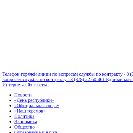
Телефон горячей линии по вопросам службы по контракту - 8 (
вопросам службы по контракту - 8 (878) 22-60-461
Единый конта
Интернет-сайт газеты
Новости
«День республики»
«Официальная среда»
«Наш теремок»
Политика
Экономика
Общество
Образование и наука