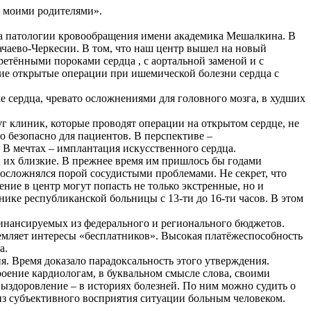
 с моими родителями».
тута патологии кровообращения имени академика Мешалкина. В
ачаево-Черкесии. В том, что наш центр вышел на новый
етёнными пороками сердца , с аортальной заменой и с
ие открытые операции при ишемической болезни сердца с
е сердца, чревато осложнениями для головного мозга, в худших
руг клиник, которые проводят операции на открытом сердце, не
о безопасно для пациентов. В перспективе –
 В мечтах – имплантация искусственного сердца.
и их близкие. В прежнее время им пришлось бы годами
осложнялся порой сосудистыми проблемами. Не секрет, что
ение в центр могут попасть не только экстренные, но и
ике республиканской больницы с 13-ти до 16-ти часов. В этом
 финансируемых из федерального и регионального бюджетов.
емляет интересы «бесплатников». Высокая платёжеспособность
а.
я. Время доказало парадоксальность этого утверждения.
роение кардиологам, в буквальном смысле слова, своими
 выздоровление – в историях болезней. По ним можно судить о
, из субъективного восприятия ситуации больным человеком.