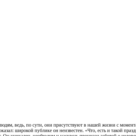
к людям, ведь, по сути, они присутствуют в нашей жизни с моме
казал: широкой публике он неизвестен. «Что, есть и такой праз
. Он уникален, необходим и насквозь пронизан заботой о челове