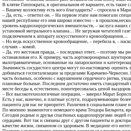
В клятве Гиппократа, в оригинальном её варианте, есть такие
– Вашему коллективу есть кого благодарить? – спросила я Мар
– Да, есть, – ответил он. – На первом этапе нам помогали с
нашей республике его имя широко известно – в прошлом,нескол
уровень кардиохирургических вмешательств, – заслуга наших 
установкой митрального клапана… Не загружая читателей газ
подключением к аппарату искусственного кровообращения…
– Но ведь искусственное кровообращение, – перебила я, – нас
случаях – комой.
– Да, это жестокая правда, – последовал ответ, – поэтому мы р
останавливая его. К примеру, часть аортокоронарных шунтирова
малотравматичные, основанные на лапароскопии и катетеризац
Значимость сосудистого центра могут по-настоящему оценить л
добиваться госпитализации за пределами Карачаево-Черкесии.
часть больных, особенно с нарушением сердечного ритма, уходи
плановые больные. Последним достаточно иметь стандартный п
месте беседы я, естественно, поинтересовалась ценой выздоров
– Все высокотехнологичные операции, – заверил Марат Бориспи
Есть у нас, конечно, и платные услуги, подразумевающие бол
пациента для нас не приоритет. Различия в социальном плане 
По мнению знаменитого немецкого врача Теодора Бильрота, вра
Сегодня родные и друзья спасённых кардиохирургами людей го
сердцами. Вот так и связаны друг с другом пациенты и доктора
качестве жизни, связанном со здоровьем. В медицине его инте
Поэтому кардиохирургу приходится заниматься качеством жизн