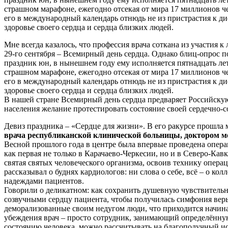
страшном марафоне, ежегодно отсекая от мира 17 миллионов 
его в международный календарь отнюдь не из пристрастия к ди
здоровье своего сердца и сердца близких людей.
Мне всегда казалось, что профессия врача соткана из участия 
29-го сентября – Всемирный день сердца. Однако блиц-опрос по
праздник юн, в нынешнем году ему исполняется пятнадцать лет
страшном марафоне, ежегодно отсекая от мира 17 миллионов 
его в международный календарь отнюдь не из пристрастия к ди
здоровье своего сердца и сердца близких людей.
В нашей стране Всемирный день сердца предваряет Российску
населения желание протестировать состояние своей сердечно-с
Девиз праздника – «Сердце для жизни». В его ракурсе прошла 
врача республиканской клинической больницы, докторо
Весной прошлого года в центре была впервые проведена опера
как первая не только в Карачаево-Черкесии, но и в Северо-Ка
святая святых человеческого организма, освоив технику опер
рассказывал о буднях кардиологов: ни слова о себе, всё – о ко
надеждами пациентов.
Говорили о деликатном: как сохранить душевную чувствительно
созвучными сердцу пациента, чтобы получилась симфония веры
деморализованные своим недугом люди, что приходится начина
убеждения врач – просто сотрудник, занимающий определённу
состоянию человека, можно рассчитывать на благополучный и