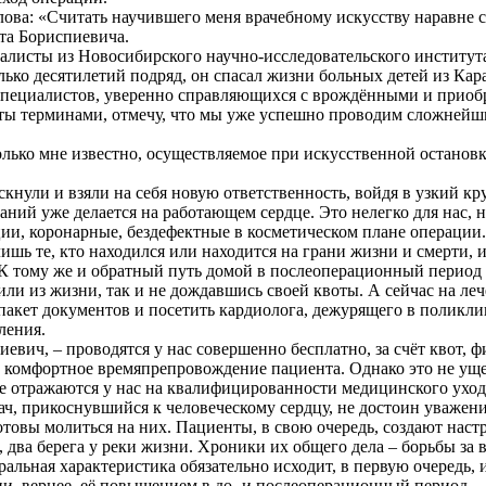
 слова: «Считать научившего меня врачебному искусству наравне
ата Бориспиевича.
пециалисты из Новосибирского научно-исследовательского инсти
ько десятилетий подряд, он спасал жизни больных детей из Кар
специалистов, уверенно справляющихся с врождёнными и приобр
еты терминами, отмечу, что мы уже успешно проводим сложнейш
колько мне известно, осуществляемое при искусственной остановк
искнули и взяли на себя новую ответственность, войдя в узкий к
ний уже делается на работающем сердце. Это нелегко для нас, н
ии, коронарные, бездефектные в косметическом плане операции.
ишь те, кто находился или находится на грани жизни и смерти, 
 К тому же и обратный путь домой в послеоперационный период 
ли из жизни, так и не дождавшись своей квоты. А сейчас на леч
акет документов и посетить кардиолога, дежурящего в поликлин
ления.
евич, – проводятся у нас совершенно бесплатно, за счёт квот,
ее комфортное времяпрепровождение пациента. Однако это не ущ
не отражаются у нас на квалифицированности медицинского уход
ч, прикоснувшийся к человеческому сердцу, не достоин уважени
товы молиться на них. Пациенты, в свою очередь, создают наст
, два берега у реки жизни. Хроники их общего дела – борьбы за
гральная характеристика обязательно исходит, в первую очередь
и, вернее, её повышением в до- и послеоперационный период.