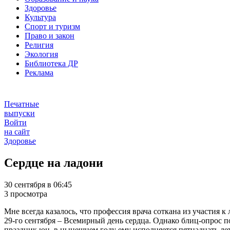
Здоровье
Культура
Спорт и туризм
Право и закон
Религия
Экология
Библиотека ДР
Реклама
Печатные
выпуски
Войти
на сайт
Здоровье
Сердце на ладони
30 сентября в 06:45
3 просмотра
Мне всегда казалось, что профессия врача соткана из участия 
29-го сентября – Всемирный день сердца. Однако блиц-опрос по
праздник юн, в нынешнем году ему исполняется пятнадцать лет