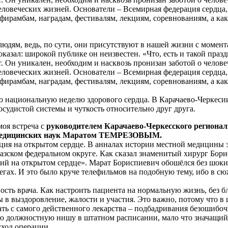
человеческих жизней. Основатели – Всемирная федерация сердц
фирамбам, наградам, фестивалям, лекциям, соревнованиям, а ка
к людям, ведь, по сути, они присутствуют в нашей жизни с моме
казал: широкой публике он неизвестен. «Что, есть и такой праз
. Он уникален, необходим и насквозь пронизан заботой о челове
человеческих жизней. Основатели – Всемирная федерация сердц
фирамбам, наградам, фестивалям, лекциям, соревнованиям, а ка
ю национальную неделю здорового сердца. В Карачаево-Черкеси
осудистой системы и чуткость относительно друг друга.
моя встреча с
руководителем Карачаево-Черкесского региональ
м медицинских наук Маратом ТЕМРЕЗОВЫМ.
ция на открытом сердце. В анналах истории местной медицины 
вказском федеральном округе. Как сказал знаменитый хирург Бор
аций на открытом сердце». Марат Бориспиевич обошёлся без шо
ллегах. И это было круче телефильмов на подобную тему, ибо в сю
сть врача. Как настроить пациента на нормальную жизнь, без б
 в выздоровление, жалости и участия. Это важно, потому что в 
ть с самого действенного лекарства – подбадривания безошибо
ю должностную нишу в штатном расписании, мало что значащий
сход операции.