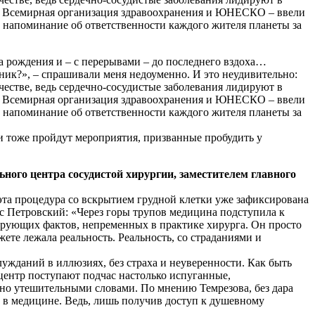
а, Всемирная организация здравоохранения и ЮНЕСКО – ввели
к напоминание об ответственности каждого жителя планеты за
нта рождения и – с перерывами – до последнего вздоха…
дник?», – спрашивали меня недоуменно. И это неудивительно:
честве, ведь сердечно-сосудистые заболевания лидируют в
а, Всемирная организация здравоохранения и ЮНЕСКО – ввели
к напоминание об ответственности каждого жителя планеты за
и тоже пройдут мероприятия, призванные пробудить у
ного центра сосудистой хирургии, заместителем главного
эта процедура со вскрытием грудной клетки уже зафиксирована
ис Петровский: «Через горы трупов медицина подступила к
кирующих фактов, непременных в практике хирурга. Он просто
жете лежала реальность. Реальность, со страданиями и
лужданий в иллюзиях, без страха и неуверенности. Как быть
центр поступают подчас настолько испуганные,
чно утешительными словами. По мнению Темрезова, без дара
 в медицине. Ведь, лишь получив доступ к душевному