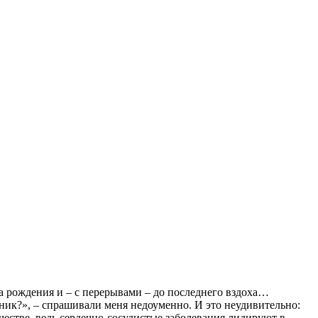
нта рождения и – с перерывами – до последнего вздоха…
дник?», – спрашивали меня недоуменно. И это неудивительно:
честве, ведь сердечно-сосудистые заболевания лидируют в