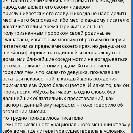
их. Талантливый человек не стремится к вождизму,
народ сам делает его своим лидером,
прислушивается к его слову. Никогда не надо делить
места – это бесполезно, ибо место каждому писателю
дают читатели и время. При жизни он был
полупризнанным пророком своей родины, ее
глашатаем, известным многим собратьям по перу и
читателям за пределами своего края, но девушки со
швейной фабрики, находившейся неподалеку от его
дома, или ближайшие соседи могли не догадываться
о том, кто живет с ними рядом. Хотя он очень
гордился тем, что какая-то девушка, пожелавшая
остаться неизвестной, в каждый день рождения
присылала ему букет белых цветов. И даже то, как он
произносил, «Мусса Батчаев», в одно слово, без
дальнейших обязательных представлений, как
паспорт, данный ему народом, – тоже говорило об
осознании миссии.
Но трудно приходилось писателю
немногочисленного «национального меньшинства» у
себя дома, где литература существовала в условиях