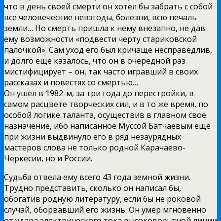
что в день своей смерти он хотел бы забрать с собой
все человеческие невзгоды, болезни, всю печаль
земли… Но смерть пришла к нему внезапно, не дав
ему возможности «подвести черту стариковской
палочкой». Сам уход его был кричаще несправедлив,
и долго еще казалось, что он в очередной раз
мистифицирует – он, так часто игравший в своих
рассказах и повестях со смертью…
Он ушел в 1982-м, за три года до перестройки, в
самом расцвете творческих сил, и в то же время, по
особой логике таланта, осуществив в главном свое
назначение, ибо написанное Муссой Батчаевым еще
при жизни выдвинуло его в ряд незаурядных
мастеров слова не только родной Карачаево-
Черкесии, но и России.
Судьба отвела ему всего 43 года земной жизни.
Трудно представить, сколько он написал бы,
обогатив родную литературу, если бы не роковой
случай, оборвавший его жизнь. Он умер мгновенно
от удара электрического тока высоковольтной линии