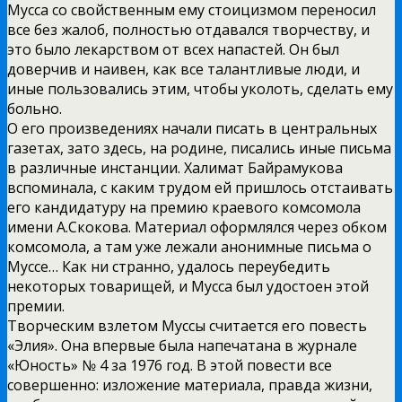
Мусса со свойственным ему стоицизмом переносил
все без жалоб, полностью отдавался творчеству, и
это было лекарством от всех напастей. Он был
доверчив и наивен, как все талантливые люди, и
иные пользовались этим, чтобы уколоть, сделать ему
больно.
О его произведениях начали писать в центральных
газетах, зато здесь, на родине, писались иные письма
в различные инстанции. Халимат Байрамукова
вспоминала, с каким трудом ей пришлось отстаивать
его кандидатуру на премию краевого комсомола
имени А.Скокова. Материал оформлялся через обком
комсомола, а там уже лежали анонимные письма о
Муссе… Как ни странно, удалось переубедить
некоторых товарищей, и Мусса был удостоен этой
премии.
Творческим взлетом Муссы считается его повесть
«Элия». Она впервые была напечатана в журнале
«Юность» № 4 за 1976 год. В этой повести все
совершенно: изложение материала, правда жизни,