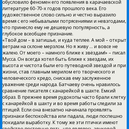
обусловило феномен его появления в карачаевской
литературе 60-70-х годов прошлого века. Его
художественное слово сильно и честно выразило
время с его небывалыми потрясениями и невзгодами,
что принесло ему не дешевую популярность, а
глубокое всеобщее признание.
«Твой дом – в затишье, и куда теплее. А мой – открыт
ветрам на склоне мерзлом. Но я живу … и вовсе не
жалею. От моего – намного ближе к звёздам!» – писал
Мусса. Он всегда хотел быть ближе к звездам, их
высота и чистота были его путеводной звездой и при
жизни, став главным мерилом его творческого и
человеческого кредо, снискав ему заслуженное
уважение среди народа. Батчаеву очень нравилось
сравнение писателя с канарейкой в шахте. Емкий
образ. В прежнее время рудокопы часто брали клетку
с канарейкой в шахту и во время работы следили за
птицей. Если она внезапно начинала проявлять
признаки беспокойства или падала, люди поспешно
покидали выработку. К тому же эти птички имеют
свойство постоянно петь, что являлось звуковой