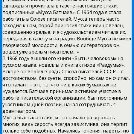
однажды я прочитала в газете настоящие стихи,
подписанные «Мусса Батчаев». С 1964 года я стала
работать в Союзе писателей. Мусса теперь часто
заходил к нам, порой приносил стихи или новеллы,
совершенно зрелые, и я с удовольствием читала их,
передавая в газету и на радио. Вообще Мусса не имел
творческой молодости, в семью литераторов он
вошел уже зрелым писателем…»
В 1968 году вышли его книги «Быть человеком» на
русском языке, новеллы и книга стихов «Раздумья».
Вскоре он вошел в ряды Союза писателей СССР – с
достоинством, без суеты, спокойно, но сам он считал,
что талант – это то, что ни в каких бумажках не
нуждается. Батчаев принимал активное участие в
работе писательской организации, был постоянным
участником Дней поэзии, начал сотрудничать с
драмтеатром.
Мусса был талантлив, и это начало раздражать
многих, ведь серость всегда завистлива, она терпит
только себе подобных. Начались гонения, наветы, но