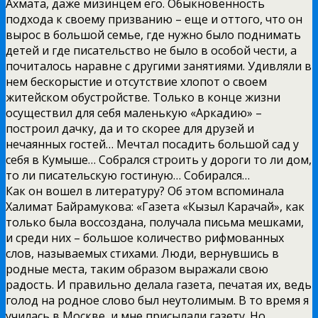
Ахмата, даже мизинцем его. Обыкновенность
подхода к своему призванию – еще и оттого, что он
вырос в большой семье, где нужно было поднимать
детей и где писательство не было в особой чести, а
почиталось наравне с другими занятиями. Удивляли в
нем бескорыстие и отсутствие хлопот о своем
житейском обустройстве. Только в конце жизни
осуществил для себя маленькую «Аркадию» –
построил дачку, да и то скорее для друзей и
нечаянных гостей… Мечтал посадить большой сад у
себя в Кумыше… Собрался строить у дороги то ли дом,
то ли писательскую гостиную… Собирался…
Как он вошел в литературу? Об этом вспоминала
Халимат Байрамукова: «Газета «Кызыл Карачай», как
только была воссоздана, получала письма мешками,
и среди них – большое количество рифмованных
слов, называемых стихами. Люди, вернувшись в
родные места, таким образом выражали свою
радость. И правильно делала газета, печатая их, ведь
голод на родное слово был неутолимым. В то время я
училась в Москве, и мне присылали газету. Но