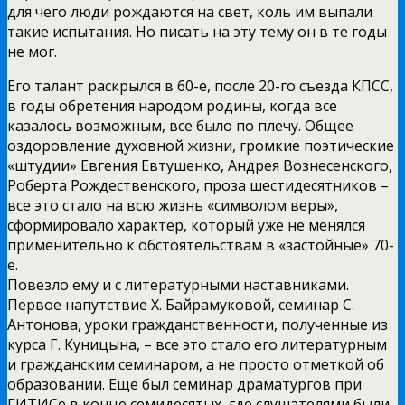
для чего люди рождаются на свет, коль им выпали
такие испытания. Но писать на эту тему он в те годы
не мог.
Его талант раскрылся в 60-е, после 20-го съезда КПСС,
в годы обретения народом родины, когда все
казалось возможным, все было по плечу. Общее
оздоровление духовной жизни, громкие поэтические
«штудии» Евгения Евтушенко, Андрея Вознесенского,
Роберта Рождественского, проза шестидесятников –
все это стало на всю жизнь «символом веры»,
сформировало характер, который уже не менялся
применительно к обстоятельствам в «застойные» 70-
е.
Повезло ему и с литературными наставниками.
Первое напутствие Х. Байрамуковой, семинар С.
Антонова, уроки гражданственности, полученные из
курса Г. Куницына, – все это стало его литературным
и гражданским семинаром, а не просто отметкой об
образовании. Еще был семинар драматургов при
ГИТИСе в конце семидесятых, где слушателями были