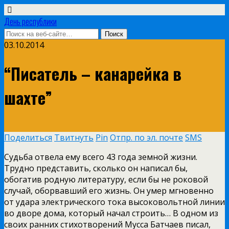
День республики
03.10.2014
“Писатель – канарейка в
шахте”
Поделиться
Твитнуть
Pin
Отпр. по эл. почте
SMS
Судьба отвела ему всего 43 года земной жизни.
Трудно представить, сколько он написал бы,
обогатив родную литературу, если бы не роковой
случай, оборвавший его жизнь. Он умер мгновенно
от удара электрического тока высоковольтной линии
во дворе дома, который начал строить… В одном из
своих ранних стихотворений Мусса Батчаев писал,