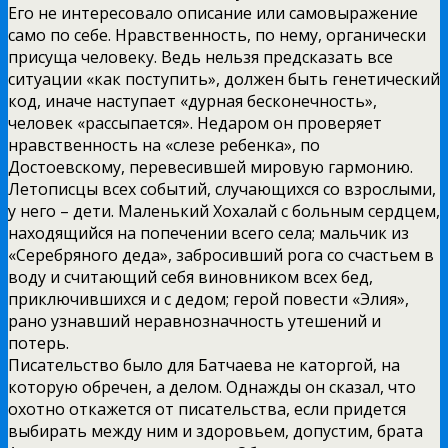
Его не интересовало описание или самовыражение
само по себе. Нравственность, по нему, органически
присуща человеку. Ведь нельзя предсказать все
ситуации «как поступить», должен быть генетический
код, иначе наступает «дурная бесконечность»,
человек «рассыпается». Недаром он проверяет
нравственность на «слезе ребенка», по
Достоевскому, перевесившей мировую гармонию.
Летописцы всех событий, случающихся со взрослыми,
у него – дети. Маленький Хохалай с больным сердцем,
находящийся на попечении всего села; мальчик из
«Серебряного деда», забросивший рога со счастьем в
воду и считающий себя виновником всех бед,
приключившихся и с дедом; герой повести «Элия»,
рано узнавший неравнозначность утешений и
потерь.
Писательство было для Батчаева не каторгой, на
которую обречен, а делом. Однажды он сказал, что
охотно откажется от писательства, если придется
выбирать между ним и здоровьем, допустим, брата