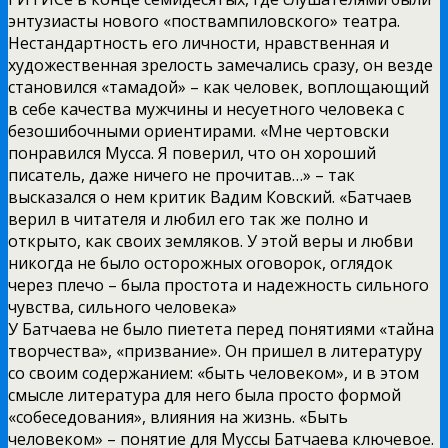
энтузиасты нового «поствампиловского» театра.
Нестандартность его личности, нравственная и
художественная зрелость замечались сразу, он везде
становился «тамадой» – как человек, воплощающий
в себе качества мужчины и несуетного человека с
безошибочными ориентирами. «Мне чертовски
понравился Мусса. Я поверил, что он хороший
писатель, даже ничего не прочитав…» – так
высказался о нем критик Вадим Ковский. «Батчаев
верил в читателя и любил его так же полно и
открыто, как своих земляков. У этой веры и любви
никогда не было осторожных оговорок, оглядок
через плечо – была простота и надежность сильного
чувства, сильного человека»
У Батчаева не было пиетета перед понятиями «тайна
творчества», «призвание». Он пришел в литературу
со своим содержанием: «быть человеком», и в этом
смысле литература для него была просто формой
«собеседования», влияния на жизнь. «Быть
человеком» – понятие для Муссы Батчаева ключевое.