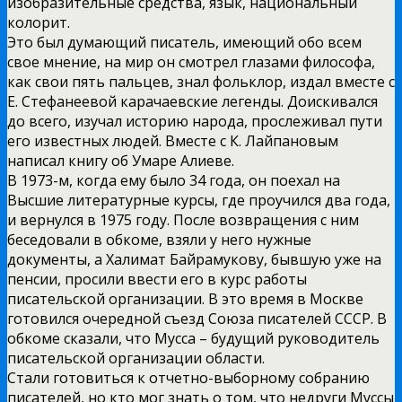
изобразительные средства, язык, национальный
колорит.
Это был думающий писатель, имеющий обо всем
свое мнение, на мир он смотрел глазами философа,
как свои пять пальцев, знал фольклор, издал вместе с
Е. Стефанеевой карачаевские легенды. Доискивался
до всего, изучал историю народа, прослеживал пути
его известных людей. Вместе с К. Лайпановым
написал книгу об Умаре Алиеве.
В 1973-м, когда ему было 34 года, он поехал на
Высшие литературные курсы, где проучился два года,
и вернулся в 1975 году. После возвращения с ним
беседовали в обкоме, взяли у него нужные
документы, а Халимат Байрамукову, бывшую уже на
пенсии, просили ввести его в курс работы
писательской организации. В это время в Москве
готовился очередной съезд Союза писателей СССР. В
обкоме сказали, что Мусса – будущий руководитель
писательской организации области.
Стали готовиться к отчетно-выборному собранию
писателей, но кто мог знать о том, что недруги Муссы