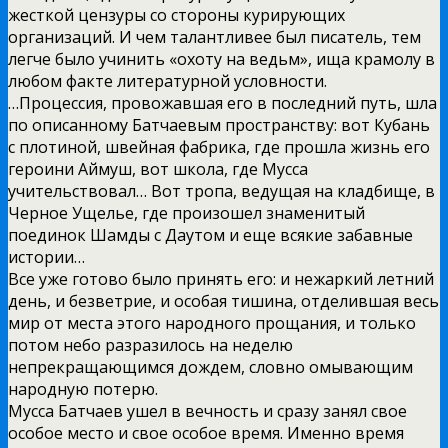
жесткой цензуры со стороны курирующих
организаций. И чем талантливее был писатель, тем
легче было учинить «охоту на ведьм», ища крамолу в
любом факте литературной условности.
…Процессия, провожавшая его в последний путь, шла
по описанному Батчаевым пространству: вот Кубань
с плотиной, швейная фабрика, где прошла жизнь его
героини Аймуш, вот школа, где Мусса
учительствовал… Вот тропа, ведущая на кладбище, в
Черное Ущелье, где произошел знаменитый
поединок Шамды с Даутом и еще всякие забавные
истории…
Все уже готово было принять его: и нежаркий летний
день, и безветрие, и особая тишина, отделившая весь
мир от места этого народного прощания, и только
потом небо разразилось на неделю
непрекращающимся дождем, словно омывающим
народную потерю.
Мусса Батчаев ушел в вечность и сразу занял свое
особое место и свое особое время. Именно время