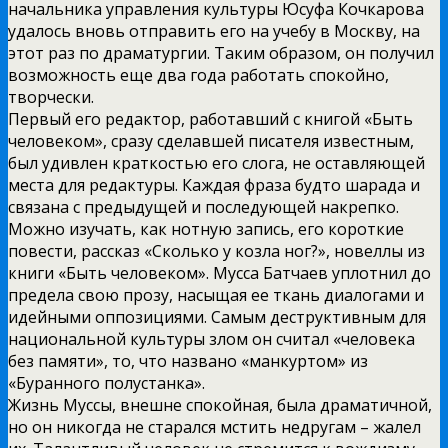
начальника управления культуры Юсуфа Кочкарова
удалось вновь отправить его на учебу в Москву, на
этот раз по драматургии. Таким образом, он получил
возможность еще два года работать спокойно,
творчески.
Первый его редактор, работавший с книгой «Быть
человеком», сразу сделавшей писателя известным,
был удивлен краткостью его слога, не оставляющей
места для редактуры. Каждая фраза будто шарада и
связана с предыдущей и последующей накрепко.
Можно изучать, как нотную запись, его короткие
повести, рассказ «Сколько у козла ног?», новеллы из
книги «Быть человеком». Мусса Батчаев уплотнил до
предела свою прозу, насыщая ее ткань диалогами и
идейными оппозициями. Самым деструктивным для
национальной культуры злом он считал «человека
без памяти», то, что названо «манкуртом» из
«Буранного полустанка».
Жизнь Муссы, внешне спокойная, была драматичной,
но он никогда не старался мстить недругам – жалел