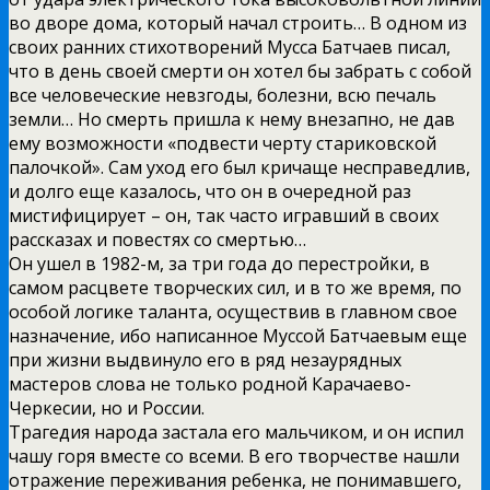
во дворе дома, который начал строить… В одном из
своих ранних стихотворений Мусса Батчаев писал,
что в день своей смерти он хотел бы забрать с собой
все человеческие невзгоды, болезни, всю печаль
земли… Но смерть пришла к нему внезапно, не дав
ему возможности «подвести черту стариковской
палочкой». Сам уход его был кричаще несправедлив,
и долго еще казалось, что он в очередной раз
мистифицирует – он, так часто игравший в своих
рассказах и повестях со смертью…
Он ушел в 1982-м, за три года до перестройки, в
самом расцвете творческих сил, и в то же время, по
особой логике таланта, осуществив в главном свое
назначение, ибо написанное Муссой Батчаевым еще
при жизни выдвинуло его в ряд незаурядных
мастеров слова не только родной Карачаево-
Черкесии, но и России.
Трагедия народа застала его мальчиком, и он испил
чашу горя вместе со всеми. В его творчестве нашли
отражение переживания ребенка, не понимавшего,