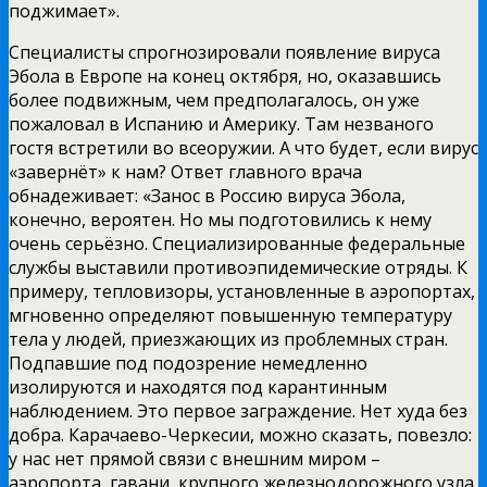
поджимает».
Специалисты спрогнозировали появление вируса
Эбола в Европе на конец октября, но, оказавшись
более подвижным, чем предполагалось, он уже
пожаловал в Испанию и Америку. Там незваного
гостя встретили во всеоружии. А что будет, если вирус
«завернёт» к нам? Ответ главного врача
обнадеживает: «Занос в Россию вируса Эбола,
конечно, вероятен. Но мы подготовились к нему
очень серьёзно. Специализированные федеральные
службы выставили противоэпидемические отряды. К
примеру, тепловизоры, установленные в аэропортах,
мгновенно определяют повышенную температуру
тела у людей, приезжающих из проблемных стран.
Подпавшие под подозрение немедленно
изолируются и находятся под карантинным
наблюдением. Это первое заграждение. Нет худа без
добра. Карачаево-Черкесии, можно сказать, повезло:
у нас нет прямой связи с внешним миром –
аэропорта, гавани, крупного железнодорожного узла.