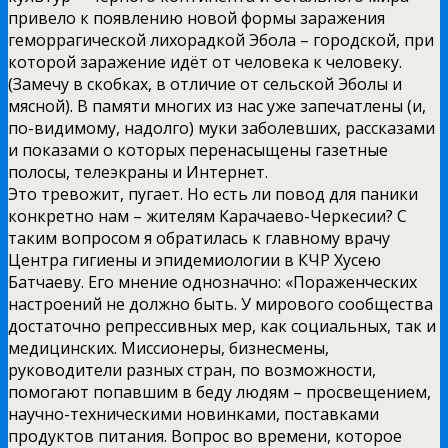
привело к появлению новой формы заражения
геморрагической лихорадкой Эбола – городской, при
которой заражение идёт от человека к человеку.
(Замечу в скобках, в отличие от сельской Эболы и
мясной). В памяти многих из нас уже запечатлены (и,
по-видимому, надолго) муки заболевших, рассказами
и показами о которых перенасыщены газетные
полосы, телеэкраны и Интернет.
Это тревожит, пугает. Но есть ли повод для паники
конкретно нам – жителям Карачаево-Черкесии? С
таким вопросом я обратилась к главному врачу
Центра гигиены и эпидемиологии в КЧР Хусею
Батчаеву. Его мнение однозначно: «Пораженческих
настроений не должно быть. У мирового сообщества
достаточно репрессивных мер, как социальных, так и
медицинских. Миссионеры, бизнесмены,
руководители разных стран, по возможности,
помогают попавшим в беду людям – просвещением,
научно-техническими новинками, поставками
продуктов питания. Вопрос во времени, которое