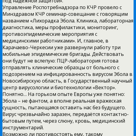
под надёжной защитой».
Управление Роспотребнадзора по КЧР провело с
Минздравом КЧР семинар-совещание с говорящим
названием «Лихорадка Эбола. Клиника, лабораторная
диагностика, меры профилактики, мониторинг,
противоэпидемические мероприятия с
медицинскими работниками». И, главное, в
Карачаево-Черкесии уже развернули работу три
мобильные эпидемические бригады. Действовать
они будут не вслепую: ПЦР-лаборатория готова
отправлять клинические образцы от больного с
подозрением на инфицированность вирусом Эбола в
Новосибирскую область, в Государственный научный
центр вирусологии и биотехнологии «Вектор».
Понятно… На горьком опыте Европы уже понятно:
Эбола – не фантом, а вполне реальная вражеская
сущность, пытающаяся оставить нас без будущего.
Вирус чрезвычайно заразен, передаётся контактно-
бытовым путем, через слюну, кровь, медицинский
инструментарий.
Возможно ли противостоять ему, такому