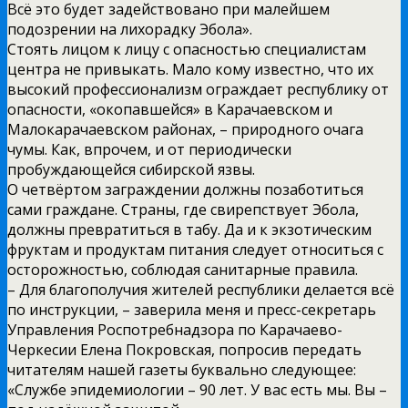
Всё это будет задействовано при малейшем
подозрении на лихорадку Эбола».
Стоять лицом к лицу с опасностью специалистам
центра не привыкать. Мало кому известно, что их
высокий профессионализм ограждает республику от
опасности, «окопавшейся» в Карачаевском и
Малокарачаевском районах, – природного очага
чумы. Как, впрочем, и от периодически
пробуждающейся сибирской язвы.
О четвёртом заграждении должны позаботиться
сами граждане. Страны, где свирепствует Эбола,
должны превратиться в табу. Да и к экзотическим
фруктам и продуктам питания следует относиться с
осторожностью, соблюдая санитарные правила.
– Для благополучия жителей республики делается всё
по инструкции, – заверила меня и пресс-секретарь
Управления Роспотребнадзора по Карачаево-
Черкесии Елена Покровская, попросив передать
читателям нашей газеты буквально следующее:
«Службе эпидемиологии – 90 лет. У вас есть мы. Вы –