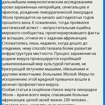
дальнейшим иммунологическим исследованиям
крови заражённых нигерийцев, сенегальцев и
эфиопов, рождение геморрагической лихорадки
Эбола приходится на начало шестидесятых годов
прошлого века. К сожалению, тогда проявился
неэтический аспект – непростительная ошибка
мирового сообщества, проигнорировавшего факты
её вспышек, отнеся их к задачам африканцев.
Спохватились лишь недавно, когда дошло до
эпидемии, чему способствовала более развитая
инфраструктура местности. Процесс заражения на
родине вируса провоцируется коробящей
цивилизованный мир культурой питания, не
брезгующей летучими мышами, обезьянами и
другими животными, больными Эболой. Меры по
искоренению этой вредной привычки вошли в
арсенал профилактики вируса.
Особая статья в скорбном списке жертв лихорадки
Эбола – врачи всего мира, спасавшие больных
африканцев ценой своей жизни. 230 человек…
Остаётся лишь удивляться их мужеству,