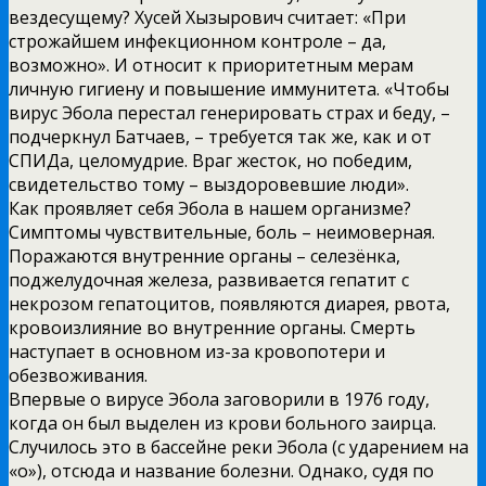
вездесущему? Хусей Хызырович считает: «При
строжайшем инфекционном контроле – да,
возможно». И относит к приоритетным мерам
личную гигиену и повышение иммунитета. «Чтобы
вирус Эбола перестал генерировать страх и беду, –
подчеркнул Батчаев, – требуется так же, как и от
СПИДа, целомудрие. Враг жесток, но победим,
свидетельство тому – выздоровевшие люди».
Как проявляет себя Эбола в нашем организме?
Симптомы чувствительные, боль – неимоверная.
Поражаются внутренние органы – селезёнка,
поджелудочная железа, развивается гепатит с
некрозом гепатоцитов, появляются диарея, рвота,
кровоизлияние во внутренние органы. Смерть
наступает в основном из-за кровопотери и
обезвоживания.
Впервые о вирусе Эбола заговорили в 1976 году,
когда он был выделен из крови больного заирца.
Случилось это в бассейне реки Эбола (с ударением на
«о»), отсюда и название болезни. Однако, судя по