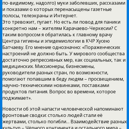
по-видимому, надолго) муки заболевших, рассказами
и показами о которых перенасыщены газетные
полосы, телеэкраны и Интернет.
Это тревожит, пугает. Но есть ли повод для паники
конкретно нам – жителям Карачаево-Черкесии? С
таким вопросом я обратилась к главному врачу
Центра гигиены и эпидемиологии в КЧР Хусею
Батчаеву. Его мнение однозначно: «Пораженческих
настроений не должно быть. У мирового сообщества
достаточно репрессивных мер, как социальных, так и
медицинских. Миссионеры, бизнесмены,
руководители разных стран, по возможности,
помогают попавшим в беду людям – просвещением,
научно-техническими новинками, поставками
продуктов питания. Вопрос во времени, которое
поджимает».
Новости об этой напасти человеческой напоминают
фронтовые сводки: столько людей стали её
жертвами, столько погибли… Взаимодействие разных
культур – Чёрного континента и остального мира –