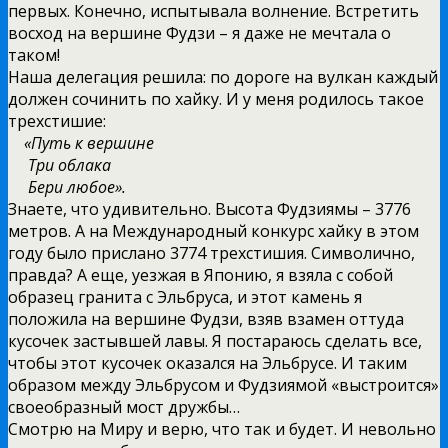
первых. Конечно, испытывала волнение. Встретить
восход на вершине Фудзи – я даже не мечтала о
таком!
Наша делегация решила: по дороге на вулкан каждый
должен сочинить по хайку. И у меня родилось такое
трехстишие:
«Путь к вершине
Три облака
Бери любое».
Знаете, что удивительно. Высота Фудзиямы – 3776
метров. А на Международный конкурс хайку в этом
году было прислано 3774 трехстишия. Символично,
правда? А еще, уезжая в Японию, я взяла с собой
образец гранита с Эльбруса, и этот камень я
положила на вершине Фудзи, взяв взамен оттуда
кусочек застывшей лавы. Я постараюсь сделать все,
чтобы этот кусочек оказался на Эльбрусе. И таким
образом между Эльбрусом и Фудзиямой «выстроится»
своеобразный мост дружбы…
Смотрю на Миру и верю, что так и будет. И невольно