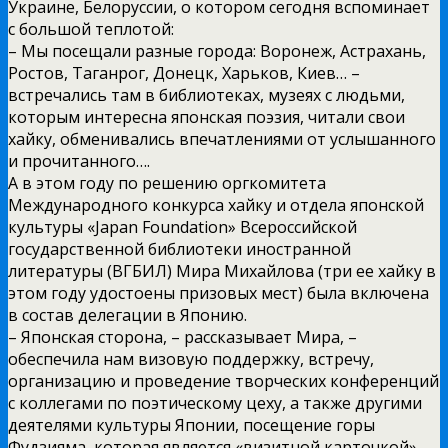
Украине, Белоруссии, о котором сегодня вспоминает
с большой теплотой:
– Мы посещали разные города: Воронеж, Астрахань,
Ростов, Таганрог, Донецк, Харьков, Киев… –
встречались там в библиотеках, музеях с людьми,
которым интересна японская поэзия, читали свои
хайку, обменивались впечатлениями от услышанного
и прочитанного….
А в этом году по решению оргкомитета
Международного конкурса хайку и отдела японской
культуры «Japan Foundation» Всероссийской
государственной библиотеки иностранной
литературы (ВГБИЛ) Мира Михайлова (три ее хайку в
этом году удостоены призовых мест) была включена
в состав делегации в Японию.
– Японская сторона, – рассказывает Мира, –
обеспечила нам визовую поддержку, встречу,
организацию и проведение творческих конференций
с коллегами по поэтическому цеху, а также другими
деятелями культуры Японии, посещение горы
Фудзияма, которая является «визитной карточкой»