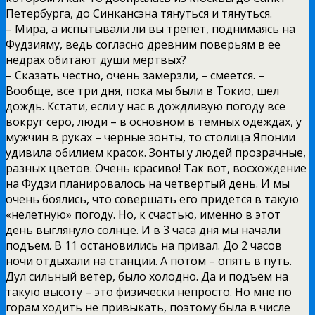
Петербурга, до Синкансэна тянуться и тянуться.
– Мира, а испытывали ли вы трепет, поднимаясь на
Фудзияму, ведь согласно древним поверьям в ее
недрах обитают души мертвых?
– Сказать честно, очень замерзли, – смеется. –
Вообще, все три дня, пока мы были в Токио, шел
дождь. Кстати, если у нас в дождливую погоду все
вокруг серо, люди – в основном в темных одеждах, у
мужчин в руках – черные зонты, то столица Японии
удивила обилием красок. Зонты у людей прозрачные,
разных цветов. Очень красиво! Так вот, восхождение
на Фудзи планировалось на четвертый день. И мы
очень боялись, что совершать его придется в такую
«нелетную» погоду. Но, к счастью, именно в этот
день выглянуло солнце. И в 3 часа дня мы начали
подъем. В 11 остановились на привал. До 2 часов
ночи отдыхали на станции. А потом – опять в путь.
Дул сильный ветер, было холодно. Да и подъем на
такую высоту – это физически непросто. Но мне по
горам ходить не привыкать, поэтому была в числе