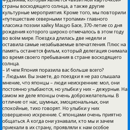
страны восходящего солнца, а также другие
культурные мероприятия. Кроме того, мы повторили
«путешествие северными тропами» главного
классика поэзии хайку Мацуо Басе, 370-летие со дня
рождения которого широко отмечалось в этом году
во всём мире. Поездка длилась две недели и
оставила самые незабываемые впечатления. Плюс на
память останется фильм, который делегация снимала
во время своего пребывания в стране восходящего
солнца.
– И чем Япония поразила вас больше всего?
– Людьми. Вы знаете, до поездки я не раз слышала
мнение, что японцы – люди неискренние: мол, они
постоянно улыбаются, но улыбки у них – дежурные. На
самом же деле японцы очень доброжелательны. В
отличие от нас, шумных, эмоциональных, они
спокойные, тихо говорят. Но улыбки у них
совершенно искренние. С японцами очень приятно
общаться. А когда они узнавали, кто мы и зачем
приехали в их страну, проявляли к нам особое