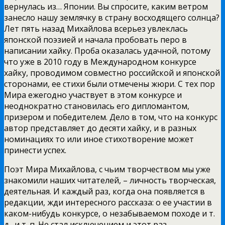
вернулась из… Японии. Вы спросите, каким ветром
занесло нашу землячку в страну восходящего солнца?
Лет пять назад Михайлова всерьез увлеклась
японской поэзией и начала пробовать перо в
написании хайку. Проба оказалась удачной, потому
что уже в 2010 году в Международном конкурсе
хайку, проводимом совместно российской и японской
сторонами, ее стихи были отмечены жюри. С тех пор
Мира ежегодно участвует в этом конкурсе и
неоднократно становилась его дипломантом,
призером и победителем. Дело в том, что на конкурс
автор представляет до десяти хайку, и в разных
номинациях то или иное стихотворение может
принести успех.
Поэт Мира Михайлова, с чьим творчеством мы уже
знакомили наших читателей, – личность творческая,
деятельная. И каждый раз, когда она появляется в
редакции, жди интересного рассказа: о ее участии в
каком-нибудь конкурсе, о незабываемом походе и т.
д., и т. п. Не стал исключением и этот раз.