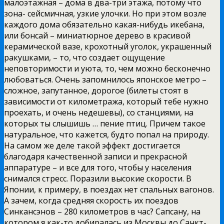
малоэтажная – дома в два-три этажа, потому что
зона- сейсмичная, узкие улочки. Но при этом возле
каждого дома обязательно какая-нибудь икебана,
или бонсай – миниатюрное дерево в красивой
керамической вазе, крохотный уголок, украшенный
ракушками, – то, что создает ощущение
неповторимости и уюта, то, чем можно бесконечно
любоваться. Очень запомнилось японское метро –
сложное, запутанное, дорогое (билеты стоят в
зависимости от километража, который тебе нужно
проехать, и очень недешевы), со станциями, на
которых ты слышишь … пение птиц. Причем такое
натуральное, что кажется, будто попал на природу.
На самом же деле такой эффект достигается
благодаря качественной записи и прекрасной
аппаратуре – и все для того, чтобы у населения
снимался стресс. Поразили высокие скорости. В
Японии, к примеру, в поездах нет спальных вагонов.
А зачем, когда средняя скорость их поездов
Синкансэнов – 280 километров в час? Сапсану, на
котором я как-то добиралась из Москвы до Санкт-