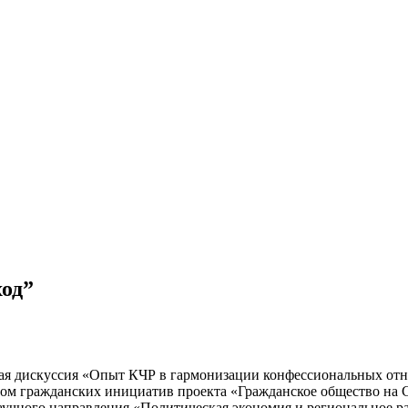
ход”
ная дискуссия «Опыт КЧР в гармонизации конфессиональных от
том гражданских инициатив проекта «Гражданское общество на 
аучного направления «Политическая экономия и региональное р