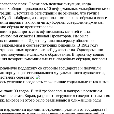
равового поля. Сложилась нелепая ситуация, когда
твующих общин приходилось 10 неформальных «кладбищенских»
трации. Отсутствие регистрации не означало, что группа
и Курбан-байрама, а похоронно-поминальные обряды и вовсе
ниям шариата, включая читку Корана, совершение джаназы-
ию обряда не препятствовали.
бщин и расширить сеть официальных мечетей и штат
втономной области Николай Проваторов. Им была
и их помощников. Идея получила поддержку областного
и закреплены в соответствующих решениях. В 1982 году
истрированных представителей духовенства. Одновременно
 для получения исламского образования. В практику вошло
дения похоронно-поминальных и свадебных обрядов, вопросы
 реальную поддержку со стороны государства и получили
ван корпус профессионального мусульманского духовенства,
ествлять серьезную
далось успешно преодолеть сложнейшие социальные катаклизмы
-начале 90 годов. В ней требовалось в каждом населенном
ачать печатать Коран, разрешить верующим совершать намаз во
адж. Многое из этого было реализовано в ближайшие годы
ммы нарушением принципа отделения религии от государства?
е религиозных, в том числе мусульманских, организаций от