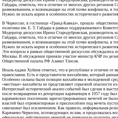
Гайдара, отметила, что в отличие от многих других регионов
размежеванием, и возникающие на этой почве конфликты, в то
Нужно ли искать корни в особенностях исторического развития
В Черкесске, в гостинице «Гранд-Кавказ», прошла обществен
политики им. Е. Т. Гайдара в рамках поддерживаемого Комите
Модератор дискуссии Ирина Стародубровская, руководитель н
Гайдара, отметила, что в отличие от многих других регионов
размежеванием, и возникающие на этой почве конфликты, в то
Нужно ли искать корни в особенностях исторического развития
Эти вопросы в рамках общественной дискуссии обсуждались ис
Москвы. В обсуждении приняли участие министр КЧР по делам
Общественной палаты РФ Азамат Тлисов.
Иналь-хаджи Хубиев отметил, что в республике в отличие от 
православия. Есть и представители ваххабизма, который рань
Особенно сильны были позиции ваххабизма в молодежной среде
«местные» ваххабиты не представляют серьезной опасности из
Интересный исторический анализ событий был сделан в высту
после возвращения из депортации карачаевцев в 1957 году был
карачаевских поселениях зарегистрированных мечетей не было
властей был отремонтирован и приспособлен под мечеть пуст
самозахват был исключением. Как правило, неформальная рели
Карачаево-Черкесии, исповедующих ислам, и продолжалась впло
официально действующих мечетей не превышало полутора деся