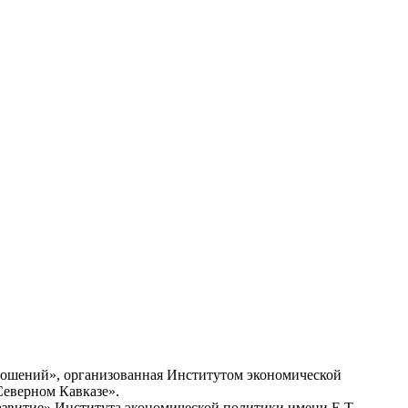
ношений», организованная Институтом экономической
Северном Кавказе».
азвитие» Института экономической политики имени Е.Т.