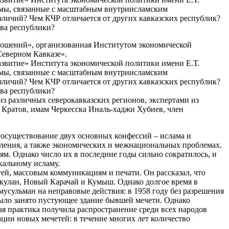
лемы, связанные с масштабным внутриисламским
зличий? Чем КЧР отличается от других кавказских республик?
тва республики?
ношений», организованная Институтом экономической
Северном Кавказе».
азвитие» Института экономической политики имени Е.Т.
лемы, связанные с масштабным внутриисламским
зличий? Чем КЧР отличается от других кавказских республик?
тва республики?
з различных северокавказских регионов, экспертами из
Кратов, имам Черкесска Иналь-хаджи Хубиев, член
сосуществование двух основных конфессий – ислама и
еления, а также экономических и межнациональных проблемах.
. Однако число их в последние годы сильно сократилось, и
кальному исламу.
й, массовым коммуникациям и печати. Он рассказал, что
чкулан, Новый Карачай и Кумыш. Однако долгое время в
усульман на неправовые действия: в 1958 году без разрешения
было занято пустующее здание бывшей мечети. Однако
ая практика получила распространение среди всех народов
ции новых мечетей: в течение многих лет количество