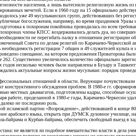
гиозности населения, а лишь вытеснило религиозную жизнь из п
рированных мечетей. Если в 1960 году на 15 официально дейс
иходилось уже 49 мусульманских групп, действовавших без регис
публичные богослужения, например, во время праздников Уразы 
одготовка к похоронам покойника проводилась по всем требова
похоронах члены КПСС воздерживались делать дуа, но совершен
необходимости не перегибать палку в отношении регистрации о
моченный Совета по делам религий по Карачаево-Черкесской а
сь необходимость регистрации 7 общин и 49 служителей культа 
 проведено совещание, на котором предложения Проваторова был
уже 262. Существенно увеличилось количество официально зарег
х годов несколько человек были направлены в Бухару и Ташкент
суждались актуальные вопросы жизни мусульман: порядок прове
онфессиональных отношений в области. Верующие почувствовали
ыт конструктивного обсуждения проблем. В 1980-е гг. сформиро
знью местных джамагатов, подготовлены кадры, способные осущ
даря работе, проделанной в 1980-е годы, Карачаево-Черкесии у
 далеко не последнюю роль.
ной исламской партии «Возрождение», действовавшей в конце 80
вание арабского языка, открыть при ДУМСК духовное училище, н
раза-байрама и Курбан-байрама, обеспечить свободный выезд в х
стана: не является ли подобное вмешательство власти в дела у
тделение религии от государства никогда не означало отделени