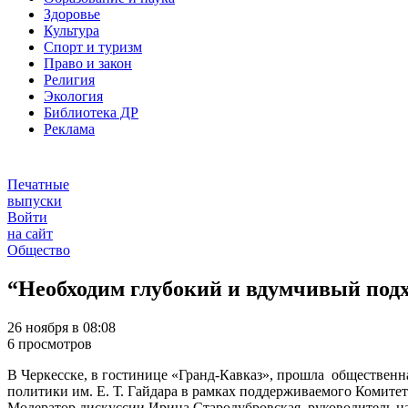
Здоровье
Культура
Спорт и туризм
Право и закон
Религия
Экология
Библиотека ДР
Реклама
Печатные
выпуски
Войти
на сайт
Общество
“Необходим глубокий и вдумчивый под
26 ноября в 08:08
6 просмотров
В Черкесске, в гостинице «Гранд-Кавказ», прошла обществен
политики им. Е. Т. Гайдара в рамках поддерживаемого Комите
Модератор дискуссии Ирина Стародубровская, руководитель н