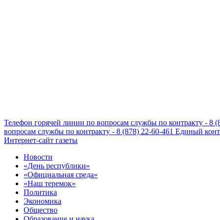
Телефон горячей линии по вопросам службы по контракту - 8 (
вопросам службы по контракту - 8 (878) 22-60-461
Единый конта
Интернет-сайт газеты
Новости
«День республики»
«Официальная среда»
«Наш теремок»
Политика
Экономика
Общество
Образование и наука