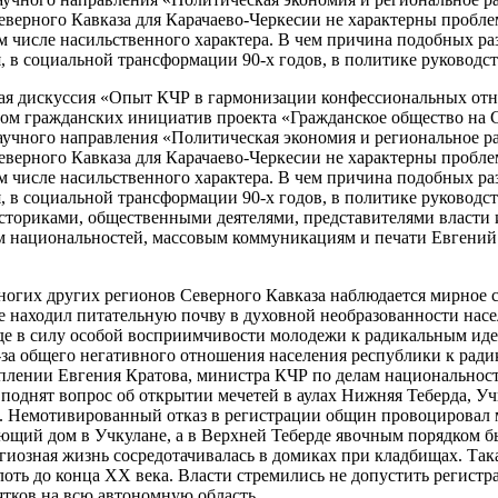
 Северного Кавказа для Карачаево-Черкесии не характерны проб
м числе насильственного характера. В чем причина подобных ра
, в социальной трансформации 90-х годов, в политике руководс
ная дискуссия «Опыт КЧР в гармонизации конфессиональных от
том гражданских инициатив проекта «Гражданское общество на 
аучного направления «Политическая экономия и региональное р
 Северного Кавказа для Карачаево-Черкесии не характерны проб
м числе насильственного характера. В чем причина подобных ра
, в социальной трансформации 90-х годов, в политике руководс
ториками, общественными деятелями, представителями власти и
 национальностей, массовым коммуникациям и печати Евгений 
многих других регионов Северного Кавказа наблюдается мирное 
ше находил питательную почву в духовной необразованности нас
 в силу особой восприимчивости молодежи к радикальным идеям
-за общего негативного отношения населения республики к ради
плении Евгения Кратова, министра КЧР по делам национальносте
 поднят вопрос об открытии мечетей в аулах Нижняя Теберда, У
. Немотивированный отказ в регистрации общин провоцировал м
ующий дом в Учкулане, а в Верхней Теберде явочным порядком 
гиозная жизнь сосредотачивалась в домиках при кладбищах. Так
ть до конца ХХ века. Власти стремились не допустить регистра
тков на всю автономную область.