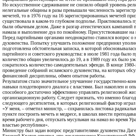
Но искусственное сдерживание не снизило общий уровень рели
нелегальные общины в разы превышали численность зарегист
мечетей, то в 1976 году на 16 зарегистрированных мечетей пр
существовала в каком-то глубоком подполье. Практиковались 
были обычным делом. Даже в разгар атеистических кампаний п
намаза и выполнение дуа по покойному. Присутствовавшие на 
Перед партийными органами неоднократно ставился вопрос о 
духовенства. Попытку улучшить положение предпринял уполно
подготовлена обстоятельная записка, в которой обосновывала
партийного и советского руководства: в июле 1981 года было
количество общин увеличилось до 19, а в 1989 году их было 
сократилось количество самодеятельных эфенди. В конце 1980-
проведение собраний исламского духовенства, на которых об
финансовой дисциплины, обмен опытом работы.
Результатом стало значительное улучшение государственно-к
навыки плодотворного диалога с властями. Был накоплен и оп
способного
достаточно эффективно управлять религиозной жи
организационную работу. Следует признать, что именно благо
следующего десятилетия, в которых религиозный фактор играл
«У меня, – отметил министр, – сохранилась листовка радикаль
пункте построить мечеть и медресе, в школах ввести препода
время рабочего дня, отпускать мусульман на намаз во время У
властью республики».
Министру был задан вопрос представителями духовенства Даге
Евгений Кратов ответил, что декларируемое Конституцией РФ о