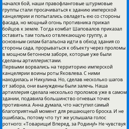
начался бой, наши правофланговые штурмовые
группы стали просачиваться к зданию имперской
канцелярии и попытались овладеть ею со стороны
фасада, но мощный огонь противника прижал
бойцов к земле. Тогда комбат Шаповалов приказал
оставить там только отвлекающую группу, а
основным силам батальона идти в обход здания со
стороны сада, прорываться к объекту через проломы
в мощном бетонном заборе, которые уже были
сделаны артиллеристами.
Первыми ворвались на территорию имперской
канцелярии воины роты Яковлева. С ними
находилась и Никулина. Но, сделав несколько шагов
от забора, они вынуждены были залечь. Наша
артиллерия сделала несколько проломов уже в самом
здании, подавила большинство огневых точек
противника. Анна думала, что наступил самый
благоприятный момент для решающего броска. И не
ошиблась, потому что тут же услышала голос
ротного: «Товарищи! Вперед, за Родину!» Не чувствуя