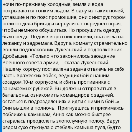
ночи по-прежнему холодные, земля и вода
покрываются тонким льдом. В одну из таких ночей,
уставшие и по пояс промокшие, они с инструктором
политотдела бригады вернулись с переднего края,
чтобы немного обсушиться. Но просушить одежду
было негде. Подняв воротник шинели, она легла на
лежанку и задремала. Вдруг в комнату стремительно
вошли подполковник Дукельский и подполковник
Дробышев. «Только что закончилось заседание
Военного совета армии, – сказал Дукельский. –
Нашему корпусу поставлена задача отвлечь на себя
часть вражеских войск, ведущих бой с нашим
соседом,10-м корпусом, и сбить противника с
занимаемых рубежей. Вы должны отправиться в
батальоны, ознакомить командиров с задачей,
остаться в подразделениях и идти с ними в бой…»
Они вышли в полночь. Пригнувшись и прижимаясь
поближе к камышам, Анна как можно быстрее
старалась преодолеть злополучную полосу. Вдруг
рядом сухо стукнула о стебель камыша пуля, будто