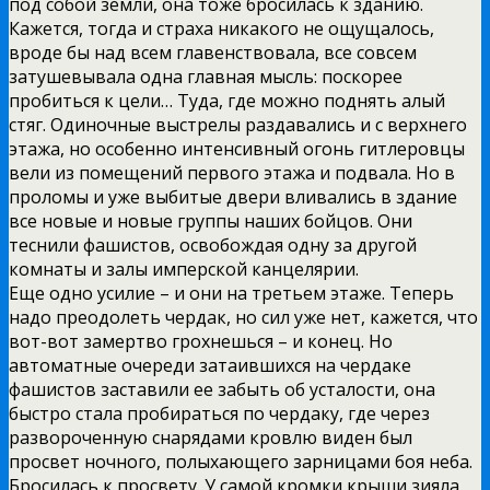
под собой земли, она тоже бросилась к зданию.
Кажется, тогда и страха никакого не ощущалось,
вроде бы над всем главенствовала, все совсем
затушевывала одна главная мысль: поскорее
пробиться к цели… Туда, где можно поднять алый
стяг. Одиночные выстрелы раздавались и с верхнего
этажа, но особенно интенсивный огонь гитлеровцы
вели из помещений первого этажа и подвала. Но в
проломы и уже выбитые двери вливались в здание
все новые и новые группы наших бойцов. Они
теснили фашистов, освобождая одну за другой
комнаты и залы имперской канцелярии.
Еще одно усилие – и они на третьем этаже. Теперь
надо преодолеть чердак, но сил уже нет, кажется, что
вот-вот замертво грохнешься – и конец. Но
автоматные очереди затаившихся на чердаке
фашистов заставили ее забыть об усталости, она
быстро стала пробираться по чердаку, где через
развороченную снарядами кровлю виден был
просвет ночного, полыхающего зарницами боя неба.
Бросилась к просвету. У самой кромки крыши зияла