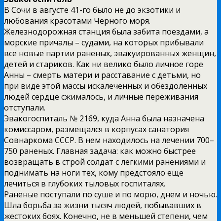
В Сочи в августе 41-го было не до экзотики и
любования красотами Черного моря.
Железнодорожная станция была забита поездами, а
морские причалы – судами, на которых прибывали
все новые партии раненых, эвакуированных женщин,
детей и стариков. Как ни велико было личное горе
Анны – смерть матери и расставание с детьми, но
при виде этой массы искалеченных и обездоленных
людей сердце сжималось, и личные переживания
отступали.
Эвакогоспиталь № 2169, куда Анна была назначена
комиссаром, размещался в корпусах санатория
Совнаркома СССР. В нем находилось на лечении 700–
750 раненых. Главная задача: как можно быстрее
возвращать в строй солдат с легкими ранениями и
поднимать на ноги тех, кому предстояло еще
лечиться в глубоких тыловых госпиталях.
Раненые поступали по суше и по морю, днем и ночью.
Шла борьба за жизни тысяч людей, побывавших в
жестоких боях. Конечно, не в меньшей степени, чем