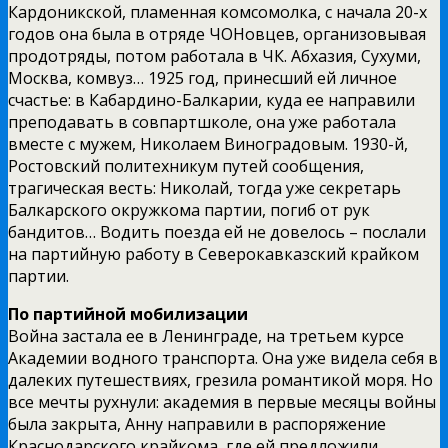
Кардоникской, пламенная комсомолка, с начала 20-х
годов она была в отряде ЧОНовцев, организовывая
продотряды, потом работала в ЧК. Абхазия, Сухуми,
Москва, комвуз… 1925 год, принесший ей личное
счастье: в Кабардино-Балкарии, куда ее направили
преподавать в совпартшколе, она уже работала
вместе с мужем, Николаем Виноградовым. 1930-й,
Ростовский политехникум путей сообщения,
трагическая весть: Николай, тогда уже секретарь
Балкарского окружкома партии, погиб от рук
бандитов… Водить поезда ей не довелось – послали
на партийную работу в Северокавказский крайком
партии.
По партийной мобилизации
Война застала ее в Ленинграде, на третьем курсе
Академии водного транспорта. Она уже видела себя в
далеких путешествиях, грезила романтикой моря. Но
все мечты рухнули: академия в первые месяцы войны
была закрыта, Анну направили в распоряжение
Краснодарского крайкома, где ей предложили