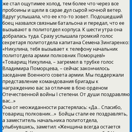
же стал ощутимее холод, тем более что через все
пробоины и щели в сарае дул сырой ночной ветер.
Вдруг услышала, что ее кто-то зовет. Подошедший
боец назвался связным батальона и передал, что ее
вызывают в политотдел корпуса. К шести утра она
добралась туда. Сразу услышала громкий голос
секретаря политотдела капитана Семена Зингаренко:
«Никулина, тебя вызывает к телефону начальник
политотдела армии полковник Поморцев!»
«Товарищ Никулина, – загремел в трубке голос
Владимира Поморцева, – сейчас закончилось
заседание Военного совета армии. Мы поддержали
представление командования бригады к
награждению вас за отличие в бою орденом
Отечественной войны I степени. От души поздравляю
вас…»
Она от неожиданности растерялась: «Да… Спасибо,
товарищ полковник…» Бойцы стали ее поздравлять,
а заместитель начальника политотдела,
улыбнувшись, заметил: «Женщина всегда остается