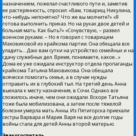
назначением, пожелал счастливого пути и, заметив
ее растерянность, спросил: «Вам, товарищ Никулина,
что-нибудь непонятно? Что же вы молчите?» «Я
готова выполнить приказ. Но на руках двое детей и
больная мать. Как быть?» «Сочувствую, – развел
военком руками. – Но я говорил с товарищем
Маховиковой из крайкома партии. Она обещала все
уладить… Даю вам сутки на устройство семейных и на
сдачу служебных дел. Время, понимаете, какое…»
Дома ее уже ожидала инструктор отдела пропаганды
крайкома Татьяна Маховикова. Она обещала
всячески помогать семье, а в случае нужды
отправить их в глубокий тыл. На третий день Анна
выехала к месту назначения, в Сочи. Однако все
сложилось иначе, чем они ожидали. Вскоре Татьяна
тоже была мобилизована, а затем после тяжелой
болезни умерла мать Анны. Из Пятигорска приехали
сестры Варвара и Мария. Варя на все долгие годы
войны стала для детей Анны второй матерью.
Эвакогоспиталь