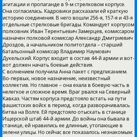
агитации и пропаганде в 9-м стрелковом корпусе.
Она согласилась. Кадровики рассказали ей краткую
историю соединения. В него вошли 256-я, 157-я и 43-я
отдельные стрелковые бригады. Командует корпусом
полковник Иван Терентьевич Замерцев, комиссаром
назначен полковой комиссар Александр Дмитриевич
Дроздов, а начальником политотдела – старший
батальонный комиссар Владимир Наумович
Дукельский. Корпус входит в состав 44-й армии и вот-
вот должен начать боевые действия.
С волнением получила Анна пакет с предписанием.
Во-первых, новое назначение, неизвестный
коллектив. Но главное – она ехала в боевую часть в
нелегкое и сложное время. Враг рвался на Северный
Кавказ. Частям корпуса предстояло встать на пути
фашистских войск в период, когда разворачивалась
битва на Волге. Ей предстояло отыскать в станице
Ищерской штаб 44-й армии. До войны она бывала в
станице, ей нравились ее длинные, утопающие в
зелени улицы. Но сейчас все показалось незнакомым: