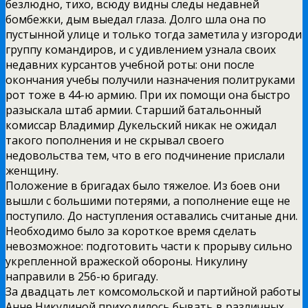
безлюдно, тихо, всюду видны следы недавней
бомбежки, дым выедал глаза. Долго шла она по
пустынной улице и только тогда заметила у изгороди
группу командиров, и с удивлением узнала своих
недавних курсантов учебной роты: они после
окончания учебы получили назначения политруками
рот тоже в 44-ю армию. При их помощи она быстро
разыскала штаб армии. Старший батальонный
комиссар Владимир Дукельский никак не ожидал
такого пополнения и не скрывал своего
недовольства тем, что в его подчинение прислали
женщину.
Положение в бригадах было тяжелое. Из боев они
вышли с большими потерями, а пополнение еще не
поступило. До наступления оставались считаные дни.
Необходимо было за короткое время сделать
невозможное: подготовить части к прорыву сильно
укрепленной вражеской обороны. Никулину
направили в 256-ю бригаду.
За двадцать лет комсомольской и партийной работы
Анне Никулиной приходилось бывать в различных