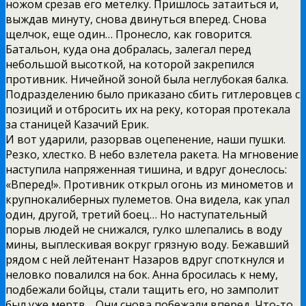
ножом срезав его метелку. Пришлось затаиться и,
выждав минуту, снова двинуться вперед. Снова
щелчок, еще один… Пронесло, как говорится.
Батальон, куда она добралась, залегал перед
небольшой высоткой, на которой закрепился
противник. Ничейной зоной была неглубокая балка.
Подразделению было приказано сбить гитлеровцев с
позиций и отбросить их на реку, которая протекала
за станицей Казачий Ерик.
И вот ударили, разорвав оцепенение, наши пушки.
Резко, хлестко. В небо взлетела ракета. На мгновение
наступила напряженная тишина, и вдруг донеслось:
«Вперед!». Противник открыл огонь из минометов и
крупнокалиберных пулеметов. Она видела, как упал
один, другой, третий боец… Но наступательный
порыв людей не снижался, гулко шлепались в воду
мины, выплескивая вокруг грязную воду. Бежавший
рядом с ней лейтенант Назаров вдруг споткнулся и
неловко повалился на бок. Анна бросилась к нему,
подбежали бойцы, стали тащить его, но замполит
был уже мертв… Они снова побежали вперед. Что-то