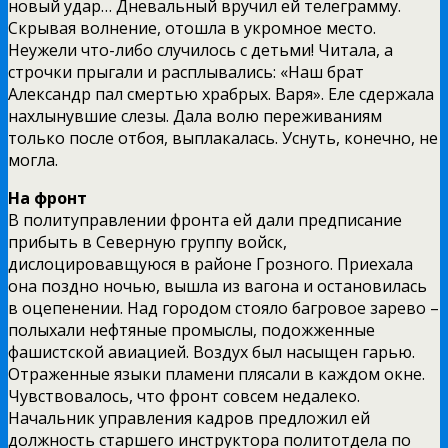
новый удар… Дневальный вручил ей телеграмму.
Скрывая волнение, отошла в укромное место.
Неужели что-либо случилось с детьми! Читала, а
строчки прыгали и расплывались: «Наш брат
Александр пал смертью храбрых. Варя». Еле сдержала
нахлынувшие слезы. Дала волю переживаниям
только после отбоя, выплакалась. Уснуть, конечно, не
могла.
На фронт
В политуправлении фронта ей дали предписание
прибыть в Северную группу войск,
дислоцировавщуюся в районе Грозного. Приехала
она поздно ночью, вышла из вагона и остановилась
в оцепенении. Над городом стояло багровое зарево –
полыхали нефтяные промыслы, подожженные
фашистской авиацией. Воздух был насыщен гарью.
Отраженные языки пламени плясали в каждом окне.
Чувствовалось, что фронт совсем недалеко.
Начальник управления кадров предложил ей
должность старшего инструктора политотдела по