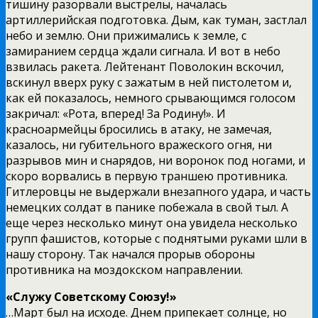
тишину разорвали выстрелы, началась
артиллерийская подготовка. Дым, как туман, застлал
небо и землю. Они прижимались к земле, с
замиранием сердца ждали сигнала. И вот в небо
взвилась ракета. Лейтенант Поволокин вскочил,
вскинул вверх руку с зажатым в ней пистолетом и,
как ей показалось, немного срывающимся голосом
закричал: «Рота, вперед! За Родину!». И
красноармейцы бросились в атаку, не замечая,
казалось, ни губительного вражеского огня, ни
разрывов мин и снарядов, ни воронок под ногами, и
скоро ворвались в первую траншею противника.
Гитлеровцы не выдержали внезапного удара, и часть
немецких солдат в панике побежала в свой тыл. А
еще через несколько минут она увидела несколько
групп фашистов, которые с поднятыми руками шли в
нашу сторону. Так начался прорыв обороны
противника на моздокском направлении.
«Служу Советскому Союзу!»
…Март был на исходе. Днем припекает солнце, но