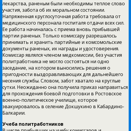
лекарства, раненым были необходимы теплое слово
участия, забота об их моральном состоянии.
Напряженная круглосуточная работа требовала от
медицинского персонала госпиталя отдачи всех сил.
Ее работа начиналась с приема вновь прибывшей
партии раненых. Только комиссару разрешалось
принимать и хранить партийные и комсомольские
документы раненых, их награды и удостоверения.
Комиссар являлся членом медкомиссии, без участия
политработника не могло состояться ни одно
заседание, на котором выносились решения о
пригодности выздоравливающих для дальнейшего
несения службы. Словом, забот хватало на круглые
сутки. Неожиданно она получила приказ направиться
для прохождения боевой подготовки в Ростовское
военно-политическое училище, которое
эвакуировалось в селение Докшукино в Кабардино-
Балкарии.
Учеба политработников
В числе прибывших на учебу комиссаров и