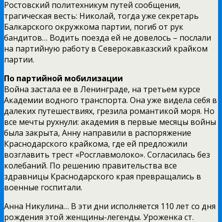
Ростовский политехникум путей сообщения,
трагическая весть: Николай, тогда уже секретарь
Балкарского окружкома партии, погиб от рук
бандитов… Водить поезда ей не довелось – послали
на партийную работу в Северокавказский крайком
партии.
По партийной мобилизации
Война застала ее в Ленинграде, на третьем курсе
Академии водного транспорта. Она уже видела себя в
далеких путешествиях, грезила романтикой моря. Но
все мечты рухнули: академия в первые месяцы войны
была закрыта, Анну направили в распоряжение
Краснодарского крайкома, где ей предложили
возглавить трест «Росглавмолоко». Согласилась без
колебаний. По решению правительства все
здравницы Краснодарского края превращались в
военные госпитали.
Анна Никулина… В эти дни исполняется 110 лет со дня
рождения этой женщины-легенды. Уроженка ст.