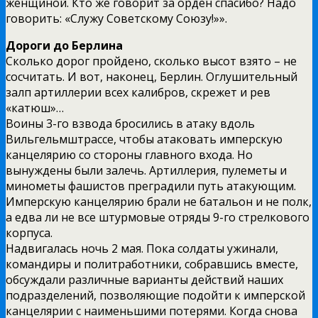
женщиной. Кто же говорит за орден спасибо? Надо
говорить: «Служу Советскому Союзу!»».
Дороги до Берлина
Сколько дорог пройдено, сколько высот взято – не
сосчитать. И вот, наконец, Берлин. Оглушительный
залп артиллерии всех калибров, скрежет и рев
«катюш»…
Воины 3-го взвода бросились в атаку вдоль
Вильгельмштрассе, чтобы атаковать имперскую
канцелярию со стороны главного входа. Но
вынуждены были залечь. Артиллерия, пулеметы и
минометы фашистов преградили путь атакующим.
Имперскую канцелярию брали не батальон и не полк,
а едва ли не все штурмовые отряды 9-го стрелкового
корпуса.
Надвигалась ночь 2 мая. Пока солдаты ужинали,
командиры и политработники, собравшись вместе,
обсуждали различные варианты действий наших
подразделений, позволяющие подойти к имперской
канцелярии с наименьшими потерями. Когда снова