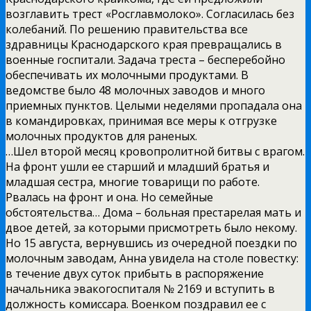
возглавить трест «Росглавмолоко». Согласилась без
колебаний. По решению правительства все
здравницы Краснодарского края превращались в
военные госпитали. Задача треста – бесперебойно
обеспечивать их молочными продуктами. В
ведомстве было 48 молочных заводов и много
приемных пунктов. Целыми неделями пропадала она
в командировках, принимая все меры к отгрузке
молочных продуктов для раненых.
…Шел второй месяц кровопролитной битвы с врагом.
На фронт ушли ее старший и младший братья и
младшая сестра, многие товарищи по работе.
Рвалась на фронт и она. Но семейные
обстоятельства… Дома – больная престарелая мать и
двое детей, за которыми присмотреть было некому.
Но 15 августа, вернувшись из очередной поездки по
молочным заводам, Анна увидела на столе повестку:
в течение двух суток прибыть в распоряжение
начальника эвакогоспиталя № 2169 и вступить в
должность комиссара. Военком поздравил ее с