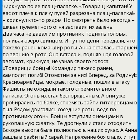
чиркнуло по ее плащ-палатке. «Товарищ капитан! У
вас от плеча к плечу пулей разрезана плащ-палатка!»
– крикнул кто-то рядом. Но смотреть было некогда –
шквал пулеметного огня заставил их залечь.
Два часа не давал им противник поднять головы,
поливая озеро свинцом. И тут по цепи передали, что
тяжело ранен командир роты. Анна осталась старшей
по званию в роте. Она встала и, подняв над головой
автомат, крикнула, не узнав своего голоса:
«Товарищи бойцы! Командир тяжело ранен,
замполит погиб! Отомстим за них! Вперед, за Родину!»
Красноармейцы, мокрые, голодные, пошли в атаку.
Фашисты не ожидали такого стремительного
натиска. Огонь их стал беспорядочным. А они уже
пробирались по балке, стремясь зайти гитлеровцам в
тыл. Рядом двигались соседние роты, ведя по
противнику огонь. Бойцы вступили с немцами в
рукопашную схватку. Те дрогнули и стали отходить.
Вскоре высота была полностью в наших руках. А Анна
зашла в разбитый сарай. Напряжение боя спало, и тут