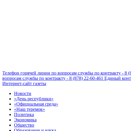
Телефон горячей линии по вопросам службы по контракту - 8 (
вопросам службы по контракту - 8 (878) 22-60-461
Единый конта
Интернет-сайт газеты
Новости
«День республики»
«Официальная среда»
«Наш теремок»
Политика
Экономика
Общество
Образование и наука