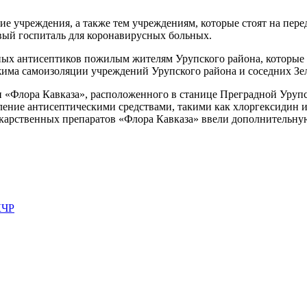
е учреждения, а также тем учреждениям, которые стоят на пере
ый госпиталь для коронавирусных больных.
ных антисептиков пожилым жителям Урупского района, которые н
има самоизоляции учреждений Урупского района и соседних Зел
«Флора Кавказа», расположенного в станице Преградной Урупск
ление антисептическими средствами, такими как хлоргексидин и
карственных препаратов «Флора Кавказа» ввели дополнительну
КЧР