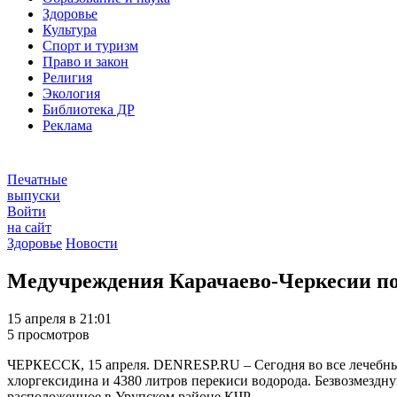
Здоровье
Культура
Спорт и туризм
Право и закон
Религия
Экология
Библиотека ДР
Реклама
Печатные
выпуски
Войти
на сайт
Здоровье
Новости
Медучреждения Карачаево-Черкесии по
15 апреля в 21:01
5 просмотров
ЧЕРКЕССК, 15 апреля. DENRESP.RU – Сегодня во все лечебные
хлоргексидина и 4380 литров перекиси водорода. Безвозмездн
расположенное в Урупском районе КЧР.