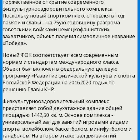
торжественное открытие современного
физкультурно­оздоровительного комплекса.
Поскольку новый спорткомплекс открылся в Год
памяти и славы – на 75­ую годовщину разгрома
советскими войсками немецко­фашистских
захватчиков, объект получил символичное название
«Победа».
Новый ФОК соответствует всем современным
нормам и стандартам международного класса.
Объект был включен в федеральную целевую
программу «Развитие физической культуры и спорта
Российской Федерации на 2016­2020 годы» по
решению Главы КЧР.
Физкультурно­оздоровительный комплекс
представляет собой двух­этажное здание общей
площадью 1442,50 кв. м. Основа комплекса ­
универсальный зал для занятий игровыми видами
спорта ­ волейболом, баскетболом, мини­футболом и
гандболом. На втором этаже ­ зал для занятий