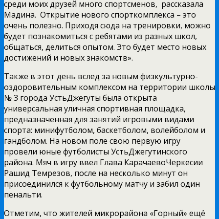
среди моих друзей много спортсменов, ­ рассказала
Мадина. ­ Открытие нового спорткомплекса – это
очень полезно. Приходя сюда на тренировки, можно
будет познакомиться с ребятами из разных школ,
общаться, делиться опытом. Это будет место новых
достижений и новых знакомств».
Также в этот день вслед за новым физкультурно­
оздоровительным комплексом на территории школы
№ 3 города Усть­Джегуты была открыта
универсальная уличная спортивная площадка,
предназначенная для занятий игровыми видами
спорта: мини­футболом, баскетболом, волейболом и
гандболом. На новом поле свою первую игру
провели юные футболисты Усть­Джегутинского
района. Мяч в игру ввел Глава Карачаево­Черкесии
Рашид Темрезов, после на несколько минут он
присоединился к футбольному матчу и забил один
пенальти.
Отметим, что жителей микрорайона «Горный» ещё