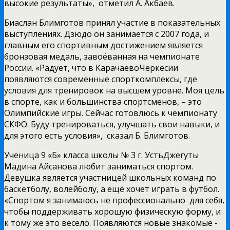
высокие результаты», ­ отметил А. Акбаев.
Биаслан Блимготов принял участие в показательных
выступлениях. Дзюдо он занимается с 2007 года, и
главным его спортивным достижением является
бронзовая медаль, завоёванная на чемпионате
России. «Радует, что в Карачаево­Черкесии
появляются современные спорткомплексы, где
условия для тренировок на высшем уровне. Моя цель
в спорте, как и большинства спортсменов, – это
Олимпийские игры. Сейчас готовлюсь к чемпионату
СКФО. Буду тренироваться, улучшать свои навыки, и
для этого есть условия», ­ сказал Б. Блимготов.
Ученица 9 «Б» класса школы № 3 г. Усть­Джегуты
Мадина Айсанова любит заниматься спортом.
Девушка является участницей школьных команд по
баскетболу, волейболу, а ещё хочет играть в футбол.
«Спортом я занимаюсь не профессионально ­ для себя,
чтобы поддерживать хорошую физическую форму, и
к тому же это весело. Появляются новые знакомые ­