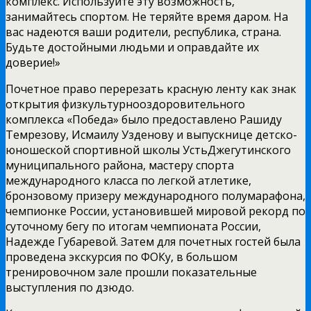
комплекс. Используйте эту возможность,
занимайтесь спортом. Не теряйте время даром. На
вас надеются ваши родители, республика, страна.
Будьте достойными людьми и оправдайте их
доверие!»
Почетное право перерезать красную ленту как знак
открытия физкультурно­оздоровительного
комплекса «Победа» было предоставлено Рашиду
Темрезову, Исмаилу Узденову и выпускнице детско­
юношеской спортивной школы Усть­Джегутинского
муниципального района, мастеру спорта
международного класса по легкой атлетике,
бронзовому призеру международного полумарафона,
чемпионке России, установившей мировой рекорд по
суточному бегу по итогам чемпионата России,
Надежде Губаревой. Затем для почетных гостей была
проведена экскурсия по ФОКу, в большом
тренировочном зале прошли показательные
выступления по дзюдо.