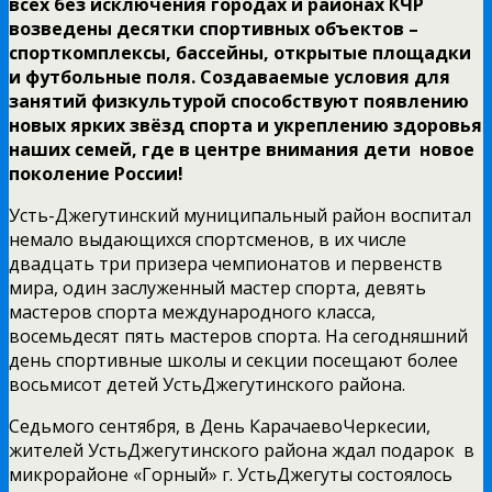
всех без исключения городах и районах КЧР
возведены десятки спортивных объектов –
спорткомплексы, бассейны, открытые площадки
и футбольные поля. Создаваемые условия для
занятий физкультурой способствуют появлению
новых ярких звёзд спорта и укреплению здоровья
наших семей, где в центре внимания дети ­ новое
поколение России!
Усть-Джегутинский муниципальный район воспитал
немало выдающихся спортсменов, в их числе
двадцать три призера чемпионатов и первенств
мира, один заслуженный мастер спорта, девять
мастеров спорта международного класса,
восемьдесят пять мастеров спорта. На сегодняшний
день спортивные школы и секции посещают более
восьмисот детей Усть­Джегутинского района.
Седьмого сентября, в День Карачаево­Черкесии,
жителей Усть­Джегутинского района ждал подарок ­ в
микрорайоне «Горный» г. Усть­Джегуты состоялось