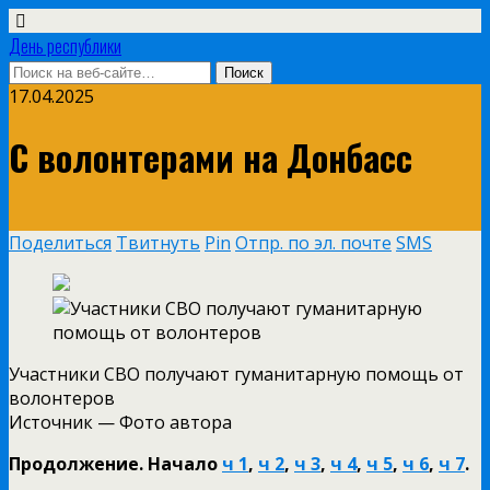
День республики
17.04.2025
С волонтерами на Донбасс
Поделиться
Твитнуть
Pin
Отпр. по эл. почте
SMS
Участники СВО получают гуманитарную помощь от
волонтеров
Источник —
Фото автора
Продолжение. Начало
ч 1
,
ч 2
,
ч 3
,
ч 4
,
ч 5
,
ч 6
,
ч 7
.