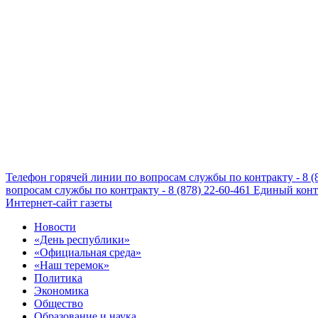
Телефон горячей линии по вопросам службы по контракту - 8 (
вопросам службы по контракту - 8 (878) 22-60-461
Единый конта
Интернет-сайт газеты
Новости
«День республики»
«Официальная среда»
«Наш теремок»
Политика
Экономика
Общество
Образование и наука