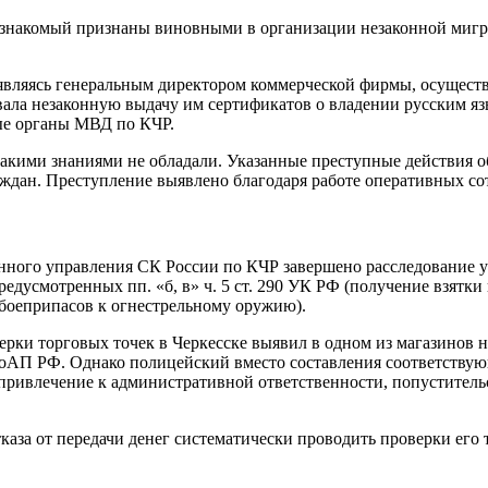
 знакомый признаны виновными в организации незаконной мигр
, являясь генеральным директором коммерческой фирмы, осущес
ала незаконную выдачу им сертификатов о владении русским яз
ые органы МВД по КЧР.
акими знаниями не обладали. Указанные преступные действия 
ждан. Преступление выявлено благодаря работе оперативных с
нного управления СК России по КЧР завершено расследование у
дусмотренных пп. «б, в» ч. 5 ст. 290 УК РФ (получение взятки 
 боеприпасов к огнестрельному оружию).
верки торговых точек в Черкесске выявил в одном из магазинов 
0 КоАП РФ. Однако полицейский вместо составления соответств
непривлечение к административной ответственности, попуститель
каза от передачи денег систематически проводить проверки его