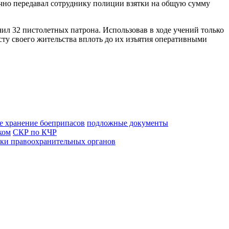
сячно передавал сотруднику полиции взятки на общую сумму
чил 32 пистолетных патрона. Использовав в ходе учений только
сту своего жительства вплоть до их изъятия оперативными
е хранение боеприпасов
подложные документы
ком
СКР по КЧР
ки правоохранительных органов