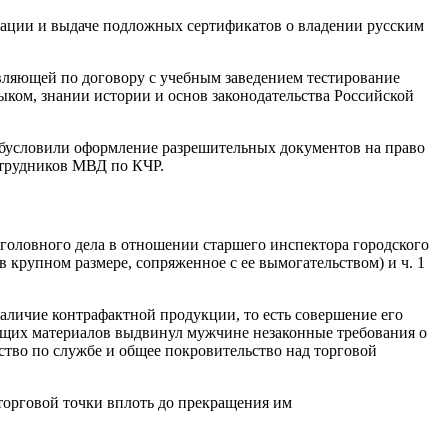
ации и выдаче подложных сертификатов о владении русским
твляющей по договору с учебным заведением тестирование
ыком, знании истории и основ законодательства Российской
обусловили оформление разрешительных документов на право
отрудников МВД по КЧР.
головного дела в отношении старшего инспектора городского
в крупном размере, сопряженное с ее вымогательством) и ч. 1
наличие контрафактной продукции, то есть совершение его
ующих материалов выдвинул мужчине незаконные требования о
ство по службе и общее покровительство над торговой
 торговой точки вплоть до прекращения им