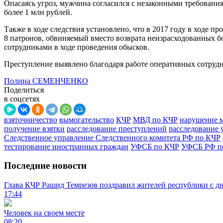
Опасаясь угроз, мужчина согласился с незаконными требовани
более 1 млн рублей.
Также в ходе следствия установлено, что в 2017 году в ходе п
8 патронов, обвиняемый вместо возврата неизрасходованных бо
сотрудниками в ходе проведения обысков.
Преступление выявлено благодаря работе оперативных сотруд
Полина СЕМЕНЧЕНКО
Поделиться
в соцсетях
взяточничество
вымогательство
КЧР
МВД по КЧР
нарушение м
получение взятки
расследование преступлений
расследование 
Следственное управление Следственного комитета РФ по КЧР
тестирование иностранных граждан
УФСБ по КЧР
УФСБ РФ п
Последние новости
Глава КЧР Рашид Темрезов поздравил жителей республики с д
17:44
Человек на своем месте
08:20