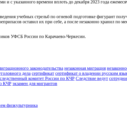
ями и с указанного времени вплоть до декабря 2023 года ежеме
роведения учебных стрельб по огневой подготовке фигурант полу
еприпасов оставил их при себе, а после незаконно хранил по ме
ников УФСБ России по Карачаево-Черкесии.
играционного законодательства
незаконная миграция
незаконно
уголовного дела
сертификат
сертификат о владении русским язы
следственный комитет России по КЧР
Следствие ведут
сотрудни
о КЧР
экзамен для мигрантов
нем физкультурника