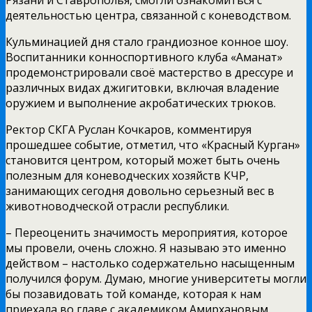
Рязани и Ставрополья, смогли ознакомиться с
деятельностью центра, связанной с коневодством.
Кульминацией дня стало грандиозное конное шоу.
Воспитанники конноспортивного клуба «Аманат»
продемонстрировали своё мастерство в дрессуре и
различных видах джигитовки, включая владение
оружием и выполнение акробатических трюков.
Ректор СКГА Руслан Кочкаров, комментируя
прошедшее событие, отметил, что «Красный Курган»
становится центром, который может быть очень
полезным для коневодческих хозяйств КЧР,
занимающих сегодня довольно серьезный вес в
животноводческой отрасли республики.
– Переоценить значимость мероприятия, которое
мы провели, очень сложно. Я называю это именно
действом – настолько содержательно насыщенным
получился форум. Думаю, многие университеты могли
бы позавидовать той команде, которая к нам
приехала во главе с академиком Амирхановым.