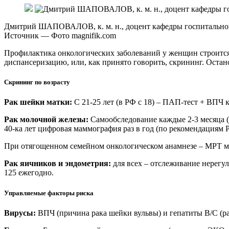
Дмитрий ШАПОВАЛОВ, к. м. н., доцент кафедры госпитальной
Источник —
Фото magnifik.com
Профилактика онкологических заболеваний у женщин строится
диспансеризацию, или, как принято говорить, скрининг. Оста
Скрининг по возрасту
Рак шейки матки:
С 21-25 лет (в РФ с 18) – ПАП-тест + ВПЧ 
Рак молочной железы:
Самообследование каждые 2-3 месяца (ж
40-ка лет цифровая маммография раз в год (по рекомендациям РФ
При отягощенном семейном онкологическом анамнезе – МРТ мо
Рак яичников и эндометрия:
для всех – отслеживание нерег
125 ежегодно.
Управляемые факторы риска
Вирусы:
ВПЧ (причина рака шейки вульвы) и гепатиты В/С (ра