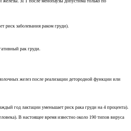
й железы. ЗГТ после менопаузы допустима только по
ет риск заболевания раком груди).
егативный рак груди.
/молочных желез после реализации детородной функции или
аждый год лактации уменьшает риск рака груди на 4 процента).
ловека). В настоящее время известно около 190 типов вируса