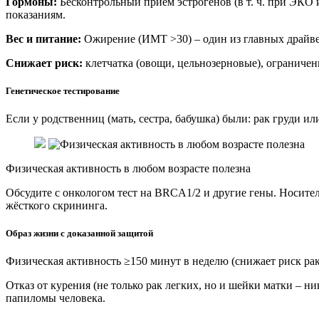
Гормоны:
Бесконтрольный прием эстрогенов (в т. ч. при ЭКО 
показаниям.
Вес и питание:
Ожирение (ИМТ >30) – один из главных драйвер
Снижает риск:
клетчатка (овощи, цельнозерновые), ограничени
Генетическое тестирование
Если у родственниц (мать, сестра, бабушка) были: рак груди ил
Физическая активность в любом возрасте полезна
Обсудите с онкологом тест на BRCA1/2 и другие гены. Носите
жёсткого скрининга.
Образ жизни с доказанной защитой
Физическая активность ≥150 минут в неделю (снижает риск рак
Отказ от курения (не только рак легких, но и шейки матки – 
папиломы человека.