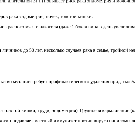
или длительной ЗГТ) повышает риск рака эндометрия и молочно
ов рака эндометрия, почек, толстой кишки.
е красного мяса и алкоголя (даже 1 бокал вина в день увеличива
и яичников до 50 лет, несколько случаев рака в семье, тройной н
льство мутации требует профилактического удаления придатков
а толстой кишки, груди, эндометрия). Грудное вскармливание (к
никотин подавляет местный иммунитет против вируса папиломы че