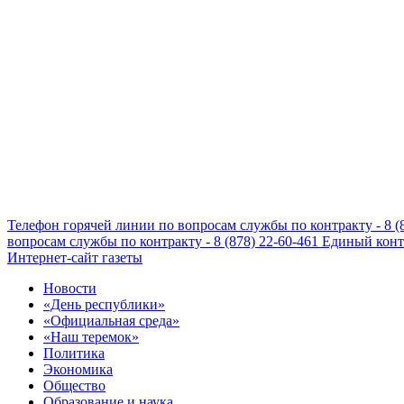
Телефон горячей линии по вопросам службы по контракту - 8 (
вопросам службы по контракту - 8 (878) 22-60-461
Единый конта
Интернет-сайт газеты
Новости
«День республики»
«Официальная среда»
«Наш теремок»
Политика
Экономика
Общество
Образование и наука