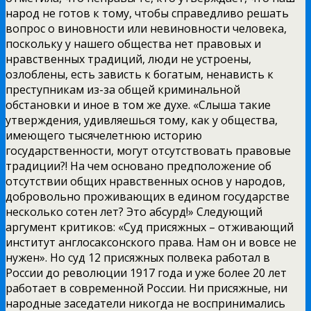
народ не готов к тому, чтобы справедливо решать
вопрос о виновности или невиновности человека,
поскольку у нашего общества нет правовых и
нравственных традиций, люди не устроены,
озлоблены, есть зависть к богатым, ненависть к
преступникам из-за общей криминальной
обстановки и иное в том же духе. «Слыша такие
утверждения, удивляешься тому, как у общества,
имеющего тысячелетнюю историю
государственности, могут отсутствовать правовые
традиции?! На чем основано предположение об
отсутствии общих нравственных основ у народов,
добровольно проживающих в едином государстве
несколько сотен лет? Это абсурд!» Следующий
аргумент критиков: «Суд присяжных – отживающий
институт англосаксонского права. Нам он и вовсе не
нужен». Но суд 12 присяжных полвека работал в
России до революции 1917 года и уже более 20 лет
работает в современной России. Ни присяжные, ни
народные заседатели никогда не воспринимались